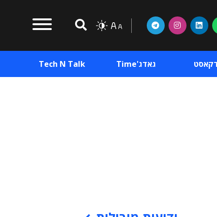
דקאסט
גאדג'Time
Tech N Talk
וכן פרסומי
תוכן פרסומי
וכן פרסומי