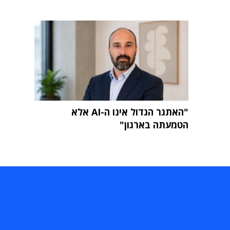
"האתגר הגדול אינו ה-AI אלא
הטמעתה בארגון"