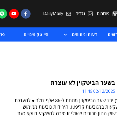
פורומים
גלריה
DailyMaily
ועים
דעות וניתוחים
היי-טק מינויים
פו
בשער הביטקוין לא עוצרת
02/12/2025 11:46
ת
אתמול (ב') ירד שער הביטקוין מתחת ל-86 אלף דולר ● להערכת
ת
קעות במטבעות קריפטו, הירידות נובעות ממימוש
בשוק ההון סבורים שאולי זו סיבה להשקיע דווקא כעת