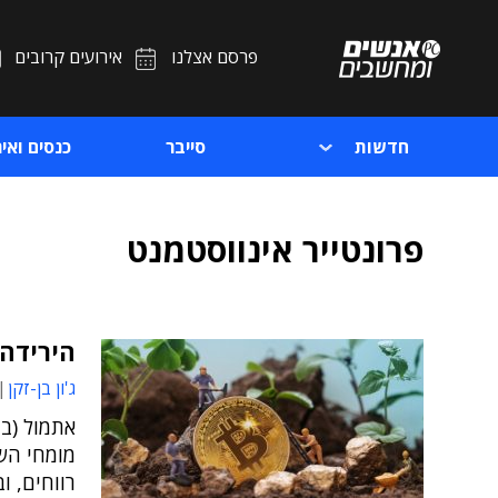
פרסם אצלנו
אירועים קרובים
חדשות
סייבר
כנסים ואיר
פרונטייר אינווסטמנט
הירידה 
ג'ון בן-זקן
מומחי הש
רווחים, ו