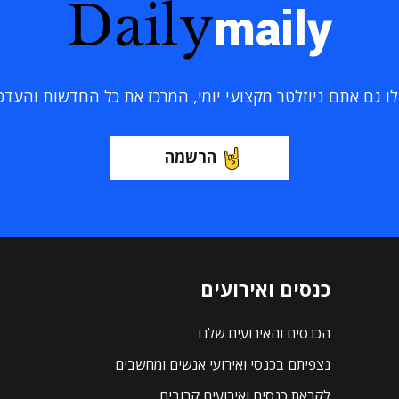
Daily
maily
 גם אתם ניוזלטר מקצועי יומי, המרכז את כל החדשות והעדכוני
הרשמה
כנסים ואירועים
הכנסים והאירועים שלנו
נצפיתם בכנסי ואירועי אנשים ומחשבים
לקראת כנסים ואירועים קרובים