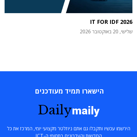
IT FOR IDF 2026
שלישי, 20 באוקטובר 2026
הישארו תמיד מעודכנים
Daily
maily
הירשמו עכשיו ותקבלו גם אתם ניוזלטר מקצועי יומי, המרכז את כל
החדשות והעדכונים בתחומי ה-ICT