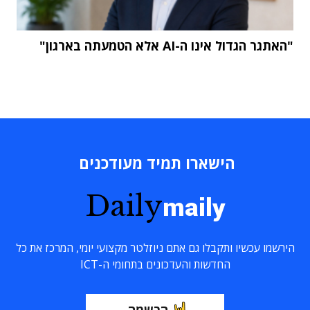
"האתגר הגדול אינו ה-AI אלא הטמעתה בארגון"
הישארו תמיד מעודכנים
Daily
maily
הירשמו עכשיו ותקבלו גם אתם ניוזלטר מקצועי יומי, המרכז את כל
החדשות והעדכונים בתחומי ה-ICT
הרשמה