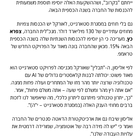
ייחתם "בקרוב", ושההשקעות האלה יוסיפו תוספת משמעותית
להכנסות של החברה בשנה הכספית הבאה.
גם בלי חוזים במסגרת סטארגייט, לאורקל יש הכנסות צפויות
מחוזים עתידיים של 130 מיליארד דולר. מנכ"לית החברה,
צפרא
כץ
, מעריכה כי הן יוסיפו להכנסות השנתיות שלה בשנה הכספית
הבאה 15%. מכאן שהחברה בונה מאוד על הפרויקט החדש של
טראמפ.
לפי אליסון, ה-"תבלין" שאורקל מכניסה לפרויקט סטארגייט הוא
מאוד פשוט: יכולתה לבנות קלאסטרים גדולים של AI עם
טכנולוגיה שרצה יותר מהר מזו של המתחרים ועולה פחות ממנה.
"אם אתה רץ מהר ומשלם לפי שעה – אתה משלם פחות", אמר.
"כך, יתרון טכנולוגי מיתרגם ליתרון כלכלי, מה שיאפשר לנו לזכות
ברבים מחוזי הענק האלה (במסגרת סטארגייט – י"ה)".
אליסון שיבח גם את ארכיטקטורת הדאטה סנטרים של החברה
ואמר כי "יש לה מידה רבה של אוטומציה, שמורידה דרמטית את
עלויות העבודה שלנו".