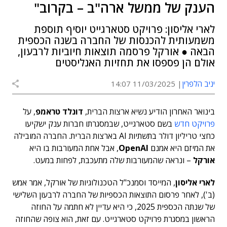
הענק של ממשל ארה"ב – בקרוב"
לארי אליסון: פרויקט סטארגייט יוסיף תוספת
משמעותית להכנסות של החברה בשנה הכספית
הבאה ● אורקל פרסמה תוצאות חיוביות לרבעון,
אולם הן פספסו את תחזיות האנליסטים
יניב הלפרין
11/03/2025 14:07
בינואר האחרון הודיע נשיא ארצות הברית,
דונלד טראמפ
, על
פרויקט חדש
בשם סטארגייט, שבמסגרתו חברות ענק ישקיעו
כחצי טריליון דולר בתשתיות AI בארצות הברית. החברה המובילה
את המיזם היא אמנם
OpenAI
, אבל אחת המעורבות בו היא
אורקל
– ונראה שהמעורבות שלה מתעכבת, לפחות במעט.
לארי אליסון
, המייסד וסמנכ"ל הטכנולוגיות של אורקל, אמר אמש
(ב'), לאחר פרסום התוצאות הכספיות של החברה לרבעון השלישי
של שנתה הכספית 2025, כי היא עדיין לא חתמה על החוזה
הראשון במסגרת פרויקט סטארגייט. עם זאת, הוא צופה שהחוזה