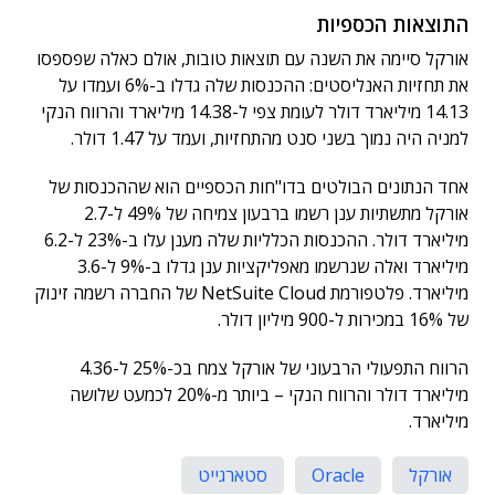
התוצאות הכספיות
אורקל סיימה את השנה עם תוצאות טובות, אולם כאלה שפספסו
את תחזיות האנליסטים: ההכנסות שלה גדלו ב-6% ועמדו על
14.13 מיליארד דולר לעומת צפי ל-14.38 מיליארד והרווח הנקי
למניה היה נמוך בשני סנט מהתחזיות, ועמד על 1.47 דולר.
אחד הנתונים הבולטים בדו"חות הכספיים הוא שההכנסות של
אורקל מתשתיות ענן רשמו ברבעון צמיחה של 49% ל-2.7
מיליארד דולר. ההכנסות הכלליות שלה מענן עלו ב-23% ל-6.2
מיליארד ואלה שנרשמו מאפליקציות ענן גדלו ב-9% ל-3.6
מיליארד. פלטפורמת NetSuite Cloud של החברה רשמה זינוק
של 16% במכירות ל-900 מיליון דולר.
הרווח התפעולי הרבעוני של אורקל צמח בכ-25% ל-4.36
מיליארד דולר והרווח הנקי – ביותר מ-20% לכמעט שלושה
מיליארד.
אורקל
Oracle
סטארגייט