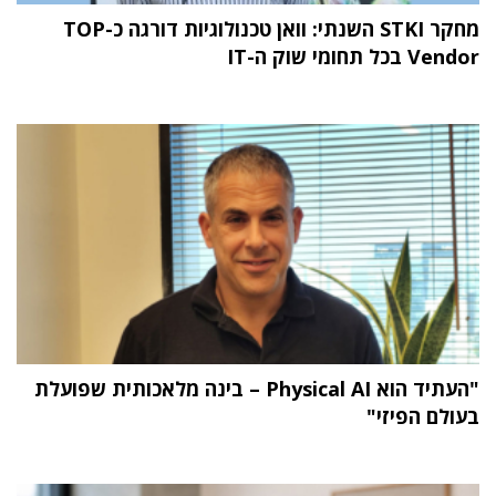
מחקר STKI השנתי: וואן טכנולוגיות דורגה כ-TOP
Vendor בכל תחומי שוק ה-IT
"העתיד הוא Physical AI – בינה מלאכותית שפועלת
בעולם הפיזי"