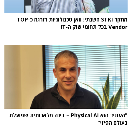
מחקר STKI השנתי: וואן טכנולוגיות דורגה כ-TOP
Vendor בכל תחומי שוק ה-IT
"העתיד הוא Physical AI – בינה מלאכותית שפועלת
בעולם הפיזי"