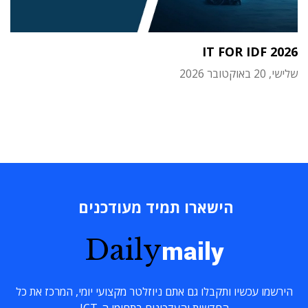
IT FOR IDF 2026
שלישי, 20 באוקטובר 2026
הישארו תמיד מעודכנים
Daily
maily
הירשמו עכשיו ותקבלו גם אתם ניוזלטר מקצועי יומי, המרכז את כל