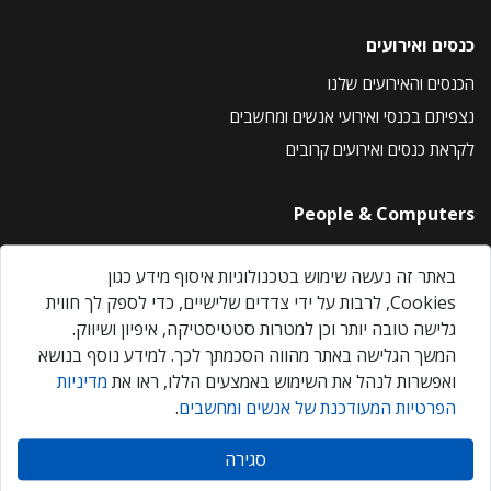
כנסים ואירועים
הכנסים והאירועים שלנו
נצפיתם בכנסי ואירועי אנשים ומחשבים
לקראת כנסים ואירועים קרובים
People & Computers
About Us
באתר זה נעשה שימוש בטכנולוגיות איסוף מידע כגון
Privacy Policy
Cookies, לרבות על ידי צדדים שלישיים, כדי לספק לך חווית
Contact Us
גלישה טובה יותר וכן למטרות סטטיסטיקה, איפיון ושיווק.
Our Events
המשך הגלישה באתר מהווה הסכמתך לכך. למידע נוסף בנושא
ואפשרות לנהל את השימוש באמצעים הללו, ראו את
מדיניות
הפרטיות המעודכנת של אנשים ומחשבים
.
אנשים ומחשבים © 2026 – כל הזכויות שמורות
סגירה
Created by