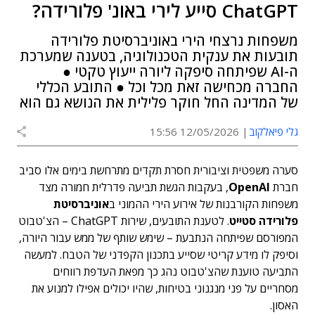
ChatGPT סייע לירי באונ' פלורידה?
משפחות נרצחי הירי באוניברסיטת פלורידה
תובעות את ענקית הטכנולוגיה, בטענה שמערכת
ה-AI שפיתחה סיפקה ליורה ייעוץ טקטי ●
החברה מכחישה זאת מכל וכל ● התובע הכללי
של המדינה החל חוקר פלילית את הנושא גם הוא
גלי פיאלקוב
12/05/2026 15:56
סערה משפטית וציבורית חסרת תקדים מתרחשת בימים אלו סביב
חברת
OpenAI
, בעקבות הגשת תביעה פדרלית חמורה מצד
משפחות הקורבנות של אירוע הירי ההמוני ב
אוניברסיטת
פלורידה סטייט
. לטענת התובעים, שירות ChatGPT – הצ'טבוט
המפורסם שפיתחה הנתבעת – שימש שותף של ממש עבור היורה,
וסיפק לו מידע קריטי שסייע בתכנון הקפדני של הטבח. למעשה
התביעה טוענת שהצ'טבוט נהג כך מפאת העדפת רווחים
מסחריים על פני מנגנוני בטיחות, שהיו יכולים אפילו למנוע את
האסון.