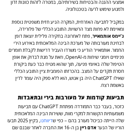
אמצעי ההגנה והבטיחות בשירותיהם, במטרה לזהות כוונות זדון
ולמנוע שימוש לרעה בטכנולוגיה.
במקביל לתביעה האזרחית, המקרה הניע חזית משפטית נוספת
ומאיימת לא פחות מצד הרשויות. התובע הכללי של פלורידה,
ג'יימס אותמאייר
, פתח לאחרונה בחקירה פלילית יוצאת דופן
לבחינת מעורבותה של מערכת הבינה המלאכותית באירוע הירי
החמור. אותמאייר הודיע כי משרדו העביר דרישות לקבלת חומרים
פנימיים ויומני שיחות מ-OpenAI, וזאת על מנת לבדוק את אופן
הטיפול שלה באיומי פגיעה, תוך שהוא מטיח כבר כעת ביקורת
חסרת תקדים על המצב. בהכרזתו הפומבית ציין התובע הכללי
שאילו ChatGPT היה בן אנוש, הוא ללא ספק היה עומד לדין
באשמת רצח.
תביעות קודמות על מעורבות בירי ובתאבדות
כזכור, בעבר כבר התמודדה מפתחת ChatGPT עם תביעות
משמעותיות הקשורות למקרי מוות, ששירות הבינה המלאכותית
שלה הייתה כביכול מעורב בהם – כפי ש
דיווחנו
, בקיץ 2025 תבעו
הוריו של הנער
אדם ריין
בן ה-16 את החברה לאחר שבנם שם