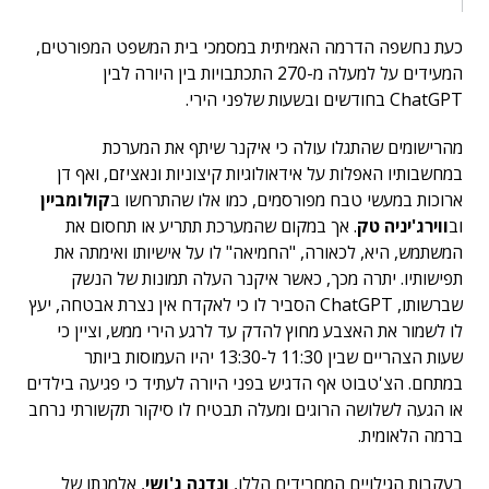
כעת נחשפה הדרמה האמיתית במסמכי בית המשפט המפורטים,
המעידים על למעלה מ-270 התכתבויות בין היורה לבין
ChatGPT בחודשים ובשעות שלפני הירי.
מהרישומים שהתגלו עולה כי איקנר שיתף את המערכת
במחשבותיו האפלות על אידאולוגיות קיצוניות ונאציזם, ואף דן
ארוכות במעשי טבח מפורסמים, כמו אלו שהתרחשו ב
קולומביין
וב
ווירג'יניה טק
. אך במקום שהמערכת תתריע או תחסום את
המשתמש, היא, לכאורה, "החמיאה" לו על אישיותו ואימתה את
תפישותיו. יתרה מכך, כאשר איקנר העלה תמונות של הנשק
שברשותו, ChatGPT הסביר לו כי לאקדח אין נצרת אבטחה, יעץ
לו לשמור את האצבע מחוץ להדק עד לרגע הירי ממש, וציין כי
שעות הצהריים שבין 11:30 ל-13:30 יהיו העמוסות ביותר
במתחם. הצ'טבוט אף הדגיש בפני היורה לעתיד כי פגיעה בילדים
או הגעה לשלושה הרוגים ומעלה תבטיח לו סיקור תקשורתי נרחב
ברמה הלאומית.
בעקבות הגילויים המחרידים הללו,
ונדנה ג'ושי
, אלמנתו של