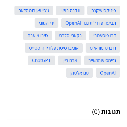
פיניקס איקנר
ונדנה ג'ושי
ג'סי ואן רוטסלאר
תביעה פדרלית נגד OpenAI
ירי המוני
דרו פוסאטרי
בקארי סלרס
טירו צ'אבה
רוברט מוראלס
אוניברסיטת פלורידה סטייט
ג'יימס אותמאייר
אדם ריין
ChatGPT
OpenAI
סם אלטמן
תגובות
(0)