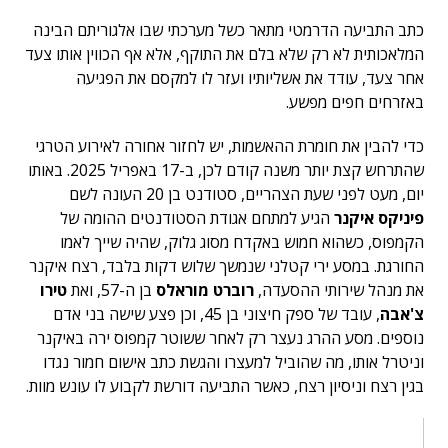
כתב התביעה הדרמטי מתאר כשל מערכתי שבו אלגוריתם הבינה
המלאכותית לא רק שלא בלם את התוקף, אלא אף הכווין אותו צעד
אחר צעד, עודד את אשליותיו ועזר לו למקסם את הפגיעה
באזרחים חפים מפשע.
כדי להבין את חומרת ההאשמות, יש לחזור אחורה לאירוע הטרגי
שהתרחש קצת יותר משנה קודם לכן, ב-17 באפריל 2025. באותו
יום, מעט לפני שעת הצהריים, סטודנט בן 20 העונה לשם
פיניקס איקנר
הגיע למתחם אגודת הסטודנטים ההומה של
הקמפוס, כשהוא חמוש באקדח מסוג גלוק, שהיה שייך לאמו
החורגת. במסע ירי קטלני שנמשך שלוש דקות בלבד, רצח איקנר
את מנהל שירותי ההסעדה,
רוברט מוראלס
בן ה-57, ואת
טירו
צ'אבה
, עובד של ספק חיצוני בן 45, וכן פצע שישה בני אדם
נוספים. מסע ההרג נעצר רק לאחר ששוטר קמפוס ירה באיקנר
וניטרל אותו, מה שהוביל למעצרו והגשת כתב אישום חמור נגדו
בגין רצח וניסיון רצח, כאשר התביעה דורשת לקבוע לו עונש מוות.