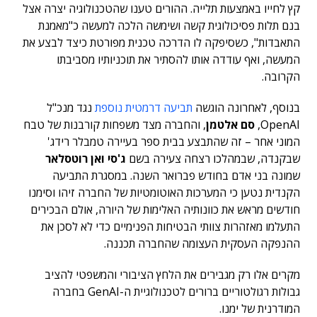
קץ לחייו באמצעות תלייה. ההורים טענו שהטכנולוגיה יצרה אצל
בנם תלות פסיכולוגית קשה ושימשה הלכה למעשה כ"מאמנת
התאבדות", כשסיפקה לו הדרכה טכנית מפורטת כיצד לבצע את
המעשה, ואף עודדה אותו להסתיר את תוכניותיו מסביבתו
הקרובה.
בנוסף, לאחרונה הוגשה
תביעה דרמטית נוספת
נגד מנכ"ל
OpenAI,
סם אלטמן
, והחברה מצד משפחות קורבנות של טבח
המוני אחר – זה שהתבצע בבית ספר בעיירה טמבלר רידג'
שבקנדה, שבמהלכו רצחה צעירה בשם
ג'סי ואן רוטסלאר
שמונה בני אדם בחודש פברואר השנה. במסגרת התביעה
הקנדית נטען כי המערכות האוטומטיות של החברה זיהו וסימנו
חודשים מראש את כוונותיה האלימות של היורה, אולם הבכירים
התעלמו מאזהרות צוותי הבטיחות הפנימיים כדי לא לסכן את
ההנפקה העסקית העצומה שהחברה תכננה.
מקרים אלו רק מגבירים את הלחץ הציבורי והמשפטי להציב
גבולות רגולטוריים ברורים לטכנולוגיית ה-GenAI בחברה
המודרנית של ימנו.