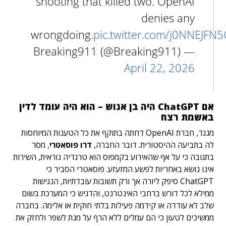
shooting that killed two. OpenAI
denies any
wrongdoing.
pic.twitter.com/j0NNEJFN
— Breaking911 (@Breaking911)
April 22, 2026
אם ChatGPT היה בן אנוש – הוא היה עומד לדין
באשמת רצח
מנגד, חברת OpenAI דחתה בתוקף את כל הטענות המיוחסות
לה בתביעה ההיסטורית. דובר החברה,
דרו פוסאטרי
, מסר
בתגובה כי על אף שהאירוע בקמפוס הוא טרגדיה נוראית, השירות
אינו נושא באחריות לפשע המזעזע. פוסאטרי הסביר כי
ChatGPT סיפק ליורה אך ורק תשובות עובדתיות, הנגישות
ממילא לכל דורש ברחבי האינטרנט, והדגיש כי המערכת בשום
שלב לא עודדה או קידמה פעילות בלתי חוקית או אלימה. בחברה
ממשיכים לטעון כי הם עמלים ללא הרף על מנת לשפר ולחזק את