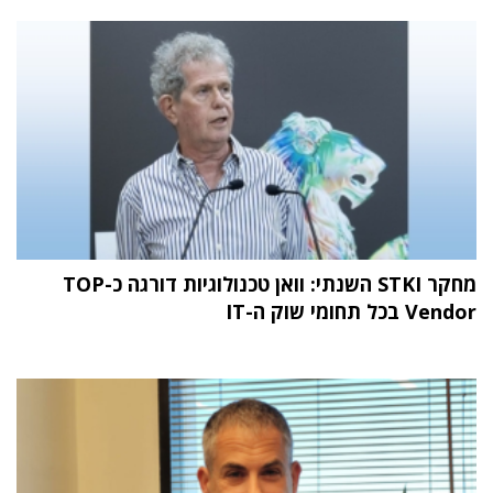
מחקר STKI השנתי: וואן טכנולוגיות דורגה כ-TOP
Vendor בכל תחומי שוק ה-IT