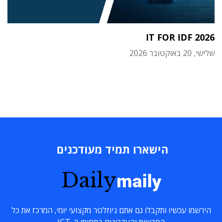
IT FOR IDF 2026
שלישי, 20 באוקטובר 2026
הישארו תמיד מעודכנים
Daily
maily
הירשמו עכשיו ותקבלו גם אתם ניוזלטר מקצועי יומי, המרכז את כל