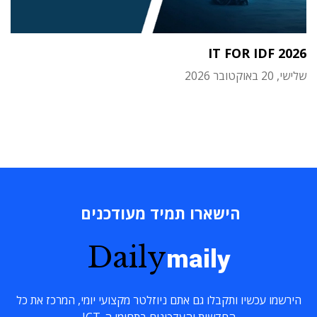
IT FOR IDF 2026
שלישי, 20 באוקטובר 2026
הישארו תמיד מעודכנים
Daily
maily
הירשמו עכשיו ותקבלו גם אתם ניוזלטר מקצועי יומי, המרכז את כל