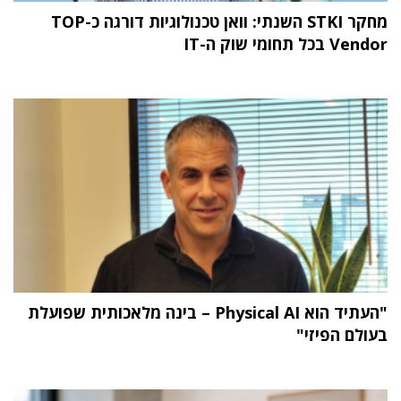
מחקר STKI השנתי: וואן טכנולוגיות דורגה כ-TOP
Vendor בכל תחומי שוק ה-IT
"העתיד הוא Physical AI – בינה מלאכותית שפועלת
בעולם הפיזי"