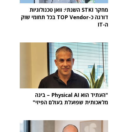
מחקר STKI השנתי: וואן טכנולוגיות
דורגה כ-TOP Vendor בכל תחומי שוק
ה-IT
"העתיד הוא Physical AI – בינה
מלאכותית שפועלת בעולם הפיזי"