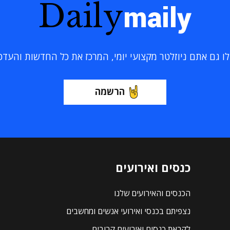
Daily
maily
 גם אתם ניוזלטר מקצועי יומי, המרכז את כל החדשות והעדכוני
הרשמה
כנסים ואירועים
הכנסים והאירועים שלנו
נצפיתם בכנסי ואירועי אנשים ומחשבים
לקראת כנסים ואירועים קרובים