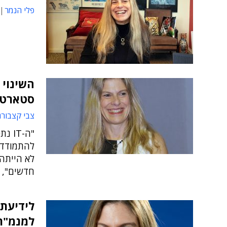
פלי הנמר
סטארט-
צבי קצבורג
"ה-T
להתמודד 
לא הייתה 
חדשים", כ
לידיעת 
למנמ"ר