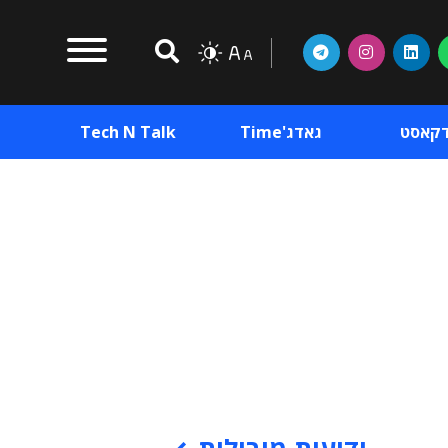
דקאסט
גאדג'Time
Tech N Talk
וכן פרסומי
תוכן פרסומי
וכן פרסומי