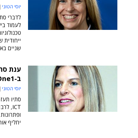
יוסי הטוני
לדברי סתי
לעמוד ביע
ייחודית ש
שניים באר
ענת סתי
ב-One1 – פורשת
יוסי הטוני
סתיו תעז
ICT, ל
יחליף או