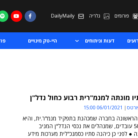
פורומים
גלריה
DailyMaily
ועים
דעות וניתוחים
היי-טק מינויים
פו
ו מונתה למנמ"רית רבוע כחול נדל"ן
ורטס
06/01/2021 15:00
ת
 הראשונה בחברה שמכהנת בתפקיד מנמ"ר.ית, והיא
ת
משרתת 50 עובדים, שמנהלים את נכסי הנדל"ן המניב
● לפני כן כיהנה סתיו כסמנכ"לית מערכות מידע