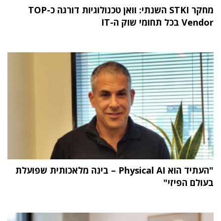
מחקר STKI השנתי: וואן טכנולוגיות דורגה כ-TOP
Vendor בכל תחומי שוק ה-IT
"העתיד הוא Physical AI – בינה מלאכותית שפועלת
בעולם הפיזי"