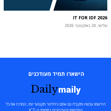
IT FOR IDF 2026
שלישי, 20 באוקטובר 2026
הישארו תמיד מעודכנים
Daily
maily
הירשמו עכשיו ותקבלו גם אתם ניוזלטר מקצועי יומי, המרכז את כל
החדשות והעדכונים בתחומי ה-ICT