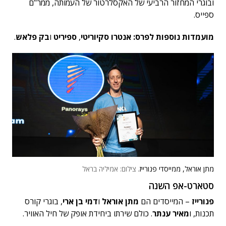
ובוגרי המחזור הרביעי של האקסלרטור של העמותה, ממר"ם
ספייס.
מועמדות נוספות לפרס: אנטרו סקיוריטי
,
ספיריט
ו
בק פלאש
.
מתן אוראל, ממייסדי פנורייז.
צילום: אמיליה בראל
סטארט-אפ השנה
פנורייז
– המייסדים הם
מתן אוראל
ו
דמי בן ארי
, בוגרי קורס
תכנות, ו
מאיר ענתר
. כולם שירתו ביחידת אופק של חיל האוויר.