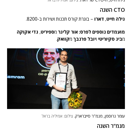
CTO השנה
גילה חייט
,
דארו
– בוגרת קורס תכנות ושירות ב-8200.
מועמדים נוספים לפרס: אור קליגר
מ
ספיריט
,
גדי אקוקה
מ
ביג סקיוריטי
ו
יובל פרנבך
מ
קוואק
.
עומר גרוסמן, מנמ"ר סייברארק.
צילום: אמיליה בראל
מנמ"ר השנה