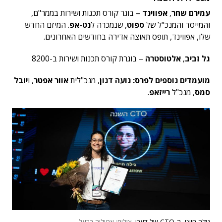
עמירם שחר
,
אפווינד
– בוגר קורס תכנות ושירות בממר"ם,
והמייסד והמנכ"ל של
ספוט
, שנמכרה ל
נט-אפ
. המיזם החדש
שלו, אפווינד, תופס תאוצה אדירה בחודשים האחרונים.
גל זביב
,
אלטוסטרה
– בוגרת קורס תכנות ושירות ב-8200
מועמדים נוספים לפרס: נועה דנון
, מנכ"לית
אוור אפטר
, ו
יובל
סמס
, מנכ"ל
רייזאפ
.
גילה חייט, ה-CTO של דארו.
צילום: אמיליה בראל