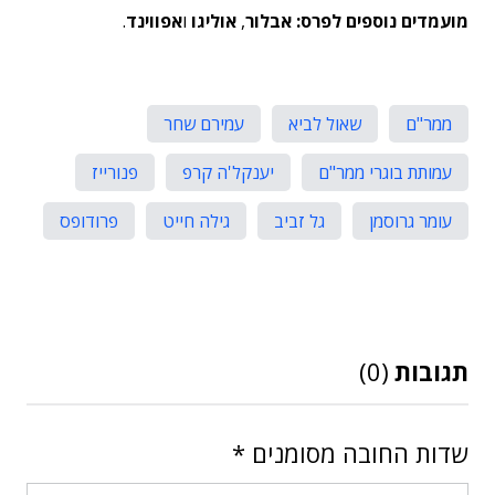
מועמדים נוספים לפרס: אבלור
,
אוליגו
ו
אפווינד
.
ממר"ם
שאול לביא
עמירם שחר
עמותת בוגרי ממר"ם
יענקל'ה קרפ
פנורייז
עומר גרוסמן
גל זביב
גילה חייט
פרודופס
תגובות
(0)
שדות החובה מסומנים
*