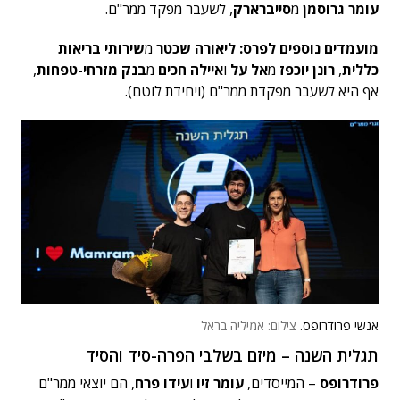
עומר גרוסמן
מ
סייברארק
, לשעבר מפקד ממר"ם.
מועמדים נוספים לפרס: ליאורה שכטר
מ
שירותי בריאות
כללית
,
רונן יוכפז
מ
אל על
ו
איילה חכים
מ
בנק מזרחי-טפחות
,
אף היא לשעבר מפקדת ממר"ם (ויחידת לוטם).
אנשי פרודרופס.
צילום: אמיליה בראל
תגלית השנה – מיזם בשלבי הפרה-סיד והסיד
פרודרופס
– המייסדים,
עומר זיו
ו
עידו פרח
, הם יוצאי ממר"ם