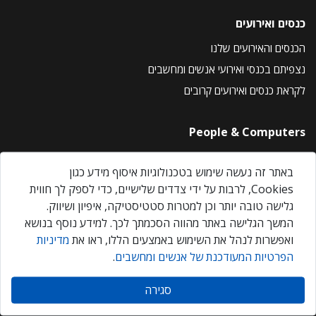
כנסים ואירועים
הכנסים והאירועים שלנו
נצפיתם בכנסי ואירועי אנשים ומחשבים
לקראת כנסים ואירועים קרובים
People & Computers
About Us
באתר זה נעשה שימוש בטכנולוגיות איסוף מידע כגון
Privacy Policy
Cookies, לרבות על ידי צדדים שלישיים, כדי לספק לך חווית
Contact Us
גלישה טובה יותר וכן למטרות סטטיסטיקה, איפיון ושיווק.
Our Events
המשך הגלישה באתר מהווה הסכמתך לכך. למידע נוסף בנושא
ואפשרות לנהל את השימוש באמצעים הללו, ראו את
מדיניות
הפרטיות המעודכנת של אנשים ומחשבים
.
אנשים ומחשבים © 2026 – כל הזכויות שמורות
סגירה
Created by