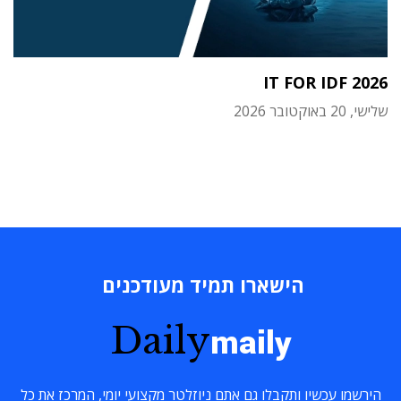
IT FOR IDF 2026
שלישי, 20 באוקטובר 2026
הישארו תמיד מעודכנים
Daily
maily
הירשמו עכשיו ותקבלו גם אתם ניוזלטר מקצועי יומי, המרכז את כל