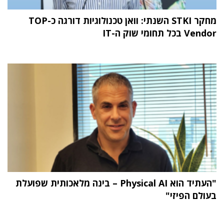
מחקר STKI השנתי: וואן טכנולוגיות דורגה כ-TOP
Vendor בכל תחומי שוק ה-IT
"העתיד הוא Physical AI – בינה מלאכותית שפועלת
בעולם הפיזי"