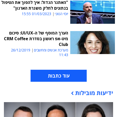
"האתגר הגדול: איך להפוך את הטיפול
בנתונים לחלק משגרת הארגון"
יוסי הטוני
01/03/2023 15:55
הערך המוסף של ה-UI/UX: סיכום
מיט-אפ ראשון בסדרת CRM Coffee
Club
מערכת אנשים ומחשבים
26/12/2019
11:43
עוד כתבות
ידיעות מובילות
תוכן פרסומי