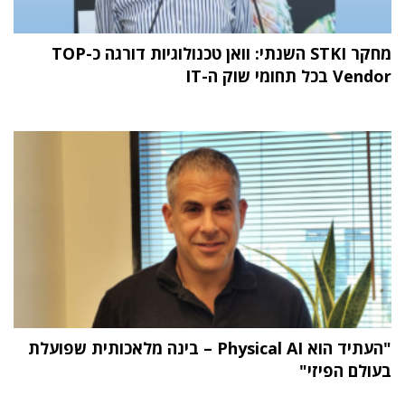
מחקר STKI השנתי: וואן טכנולוגיות דורגה כ-TOP
Vendor בכל תחומי שוק ה-IT
"העתיד הוא Physical AI – בינה מלאכותית שפועלת
בעולם הפיזי"