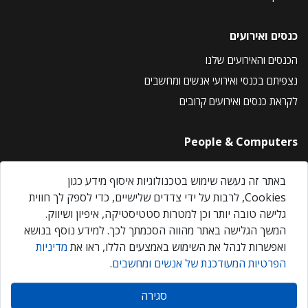
כנסים ואירועים
הכנסים והאירועים שלנו
נצפיתם בכנסי ואירועי אנשים ומחשבים
לקראת כנסים ואירועים קרובים
People & Computers
About Us
באתר זה נעשה שימוש בטכנולוגיות איסוף מידע כגון
Privacy Policy
Cookies, לרבות על ידי צדדים שלישיים, כדי לספק לך חווית
Contact Us
גלישה טובה יותר וכן למטרות סטטיסטיקה, איפיון ושיווק.
Our Events
המשך הגלישה באתר מהווה הסכמתך לכך. למידע נוסף בנושא
ואפשרות לנהל את השימוש באמצעים הללו, ראו את
מדיניות
הפרטיות המעודכנת של אנשים ומחשבים
.
אנשים ומחשבים © 2026 – כל הזכויות שמורות
סגירה
Created by