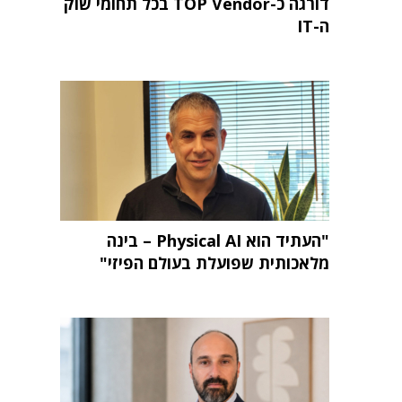
דורגה כ-TOP Vendor בכל תחומי שוק
ה-IT
"העתיד הוא Physical AI – בינה
מלאכותית שפועלת בעולם הפיזי"