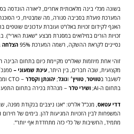
בשונה מכלי בינה מלאכותית אחרים, ליאורה הונדסה בס
המערכת פועלת בסביבה סגורה, מה שמבטיח, כי הסוכנת
האגף לקידום זכויות באלו"ט ועוברת עדכונים שוטפים בה
נסיינים לקראת ההשקה, רשמה המערכת 95%
הצלחה
ב
זוהי אחת מיוזמות שאלו"ט מקיימת כיום בתחום הבינה 
מקצועית, שבה חברים, בין היתר,
עינת שמעוני –
סמנכ״ל
לשעבר ב
טוויטר
,
טוויץ׳
ו
גוגל
;
יהונתן וקסלר
– CTO וממייסדי
בתחום ה-AI;
ושירי טלר
– מנהלת בכירה בתחום התפעו
דדי עטאס
, מנכ"ל אלו"ט: "אנו ניצבים בנקודת מפנה, ש
המשפחות לבין הזכויות המגיעות להן. בימים של חירום 
מתמיד, החשיבות של כלי כזה מתחדדת אף יותר".