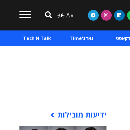
דקאסט
גאדג'Time
Tech N Talk
וכן פרסומי
תוכן פרסומי
וכן פרסומי
ידיעות מובילות