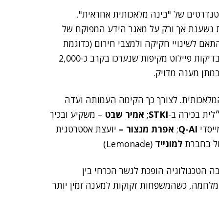
טנדרטים של "בינה מלאכותית אחראית".
 נשענת אך ורק על מאגר הידע המפוקח של
תאם לשינויי חקיקה ולמצבי חירום (כדוגמת
זכויות הורים במילואים במסגרת מבצע "שאגת הארי"). בבדיקות פיילוט מקיפות שנערכו בקרב כ-2,000
מתן מענה מדויק.
המלאכותית. לצורך כך הקימה העמותה ועדה
ית בכירה ב-
STKI
;
אמיר שבט
– משקיע ובכיר
Q-AI
;
אפרת מנצור –
יועצת אסטרטגית
ל בחברת
למונייד
(Lemonade)
בה הטכנולוגיה הופכת לגשר הכרחי בין
ומלחמה, כשהמשפחות זקוקות למענה זמין יותר