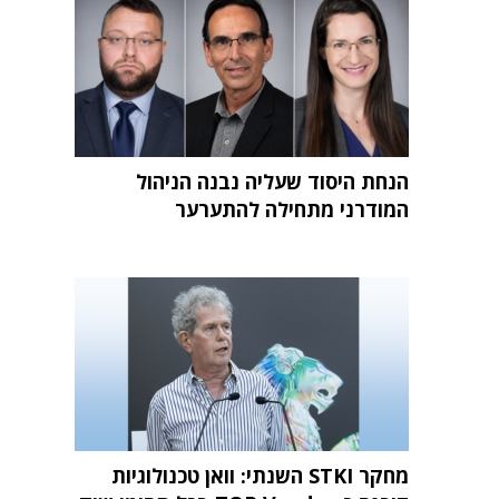
הנחת היסוד שעליה נבנה הניהול
המודרני מתחילה להתערער
מחקר STKI השנתי: וואן טכנולוגיות