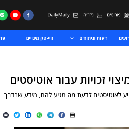
פורומים
גלריה
DailyMaily
ועים
דעות וניתוחים
היי-טק מינויים
פו
ת
ע לאוטיסטים לדעת מה מגיע להם, מידע שבדרך
ת