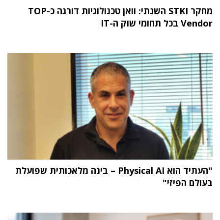
מחקר STKI השנתי: וואן טכנולוגיות דורגה כ-TOP
Vendor בכל תחומי שוק ה-IT
"העתיד הוא Physical AI – בינה מלאכותית שפועלת
בעולם הפיזי"