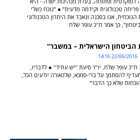
 דמוקרטית ופתוחה, בעלת מנהיגות ישרה - היא
ריחה טכנולוגית וקידמה מדעית" ● "נוכח כשלי
הנוכחית, אנו בסכנה ונאבד את היתרון הטכנולוגי
יטחון", כך אמר ח''כ עופר שלח
 הביטחון הישראלית – במשבר"
22/06/2016 14:16
''כ עופר שלח, יו''ר סיעת ''יש עתיד'' ● לדבריו,
עדיף להסתמך על ברי-סמכא, שלכאורה יודעים הכל,
וכחות שלא כך הדבר"