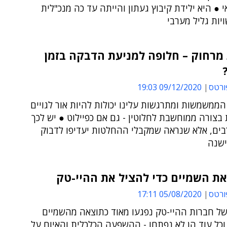
 ● היא ילידת קיבוץ געתון והייתה עד כה מנכ"לית
יות גליל מערבי
מרחוק – חלופה למניעת הדבקה בזמן
ורטס
09/12/2020 19:03
ממשמשות ומתרגשות עלינו יכולות להיות אור לגויים
בצורה ממוחשבת לחלוטין - גם אם כפיילוט ● יש לכך
רבים, אלא שנראה שמקבלי ההחלטות יעדיפו לדבוק
שנה
ת השמיים כדי להציל את ההיי-טק
ורטס
05/08/2020 17:11
של חברות ההיי-טק נפגעו מאוד כתוצאה מהשמיים
וכל עוד הן לא נפתחו - ההשפעה הכלכלית והאיום על