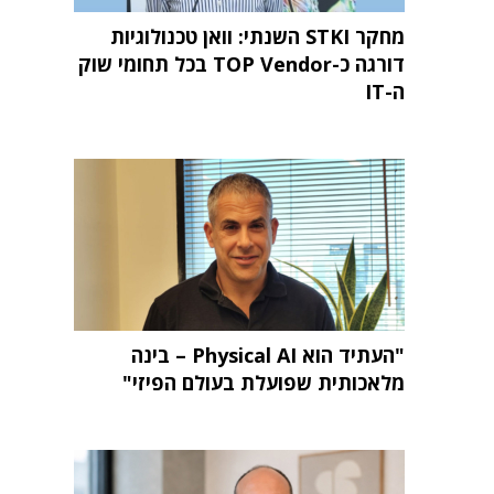
מחקר STKI השנתי: וואן טכנולוגיות
דורגה כ-TOP Vendor בכל תחומי שוק
ה-IT
"העתיד הוא Physical AI – בינה
מלאכותית שפועלת בעולם הפיזי"