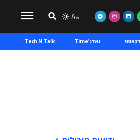
דקאסט
גאדג'Time
Tech N Talk
וכן פרסומי
תוכן פרסומי
וכן פרסומי