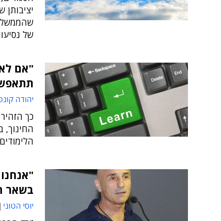
יציבותן ש
שהממשלה 
של נסיעות
"אם לא 
תתאפשר
יהודה קונפ
כך הזהיר 
החינוך, ב
הלימודים, רק 1,900 מתוך 4,000 בתי הס
"אנחנו 
בשאר ה
יוסי הטוני