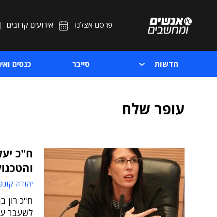
פרסם אצלנו
אירועים קרובים
חדשות
סייבר
כנסים ואיר
עופר שלח
ח"כ יעל
והטכנול
יהודה קונפ
ח"כ רון ב
לשעבר עי