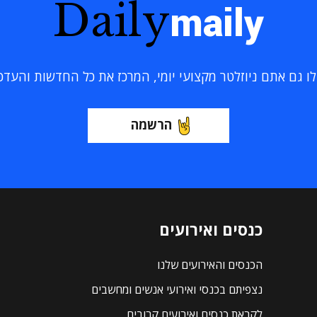
Daily
maily
 גם אתם ניוזלטר מקצועי יומי, המרכז את כל החדשות והעדכוני
הרשמה
כנסים ואירועים
הכנסים והאירועים שלנו
נצפיתם בכנסי ואירועי אנשים ומחשבים
לקראת כנסים ואירועים קרובים