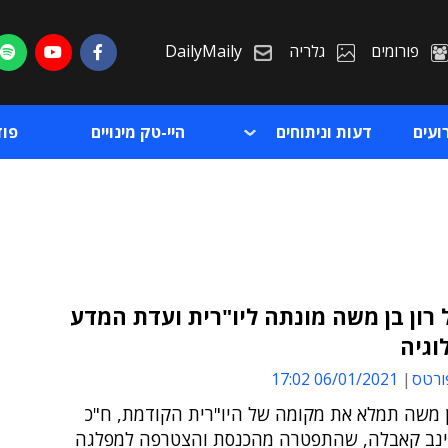
פורומים
גלריה
DailyMaily
ועים
דעות וניתוחים
היי-טק מינויים
פו
 רון בן משה מונתה ליו"רית ועדת המדע
וגיה
ת
ורטס
06/01/2021 17:02
ת
ן משה תמלא את מקומה של היו"רית הקודמת, ח"כ
נב קאבלה, שהתפטרה מהכנסת והצטרפה למפלגה