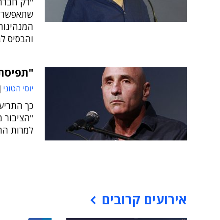
"רק חברה
שתאפשר פ
המנהיגות 
והבסיס לב
"תפיסת
יוסי הטוני
כך התריע ח
"הציבור מ
למרות הה
אירועים קרובים