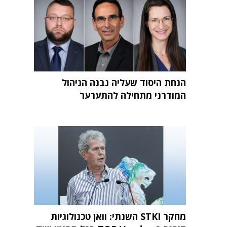
הנחת היסוד שעליה נבנה הניהול
המודרני מתחילה להתערער
מחקר STKI השנתי: וואן טכנולוגיות