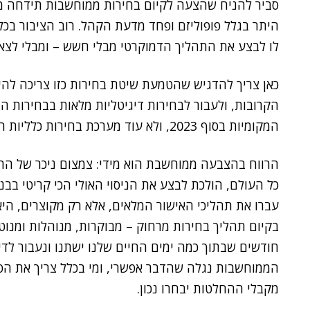
סביר להניח שהצעה לקיום בחירות ממוחשבות תידחה מי
היתר בגלל פופוליזם ופחד מדעת הקהל. רוב הציבור בכל
לו לבצע את התהליך הדמוקרטי מבלי חשש – ומבלי לצא
כאן צריך להדגיש שהטמעת שיטת בחירות כזו צריכה להי
הקרובות, ולעבור לבחירות דיגיטליות מלאות בבחירות ה
המקומיות בסוף 2023, ולא עוד מערכת בחירות כלליות הרבה לפני התאריך החוקי.
הרווח בהצבעה ממוחשבת הוא מידי: צמצום ניכר של הת
כל העולם, הולכת לבצע את הניסוי האולי הכי קריטי בבנ
עברו את תהליכי האישור המלאים, אלא רק מקוצרים, היא
בקיום תהליך בחירות מרחוק – מבוקרות, מנוהלות ומנו
חודשים שבתוך כמה ימים החיים שלנו ישתנו ונעבור לדיגי
הממוחשבות נגלה שהדבר אפשרי, ומי בכלל צריך את הפת
מקבלי ההחלטות יבחרו נכון.