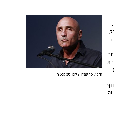
ו
ל,
ה,
תר
ות
ח"כ עופר שלח. צילום: ניב קנטור
ודף
זה.