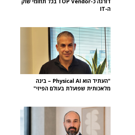
דורגה כ-TOP Vendor בכל תחומי שוק
ה-IT
"העתיד הוא Physical AI – בינה
מלאכותית שפועלת בעולם הפיזי"