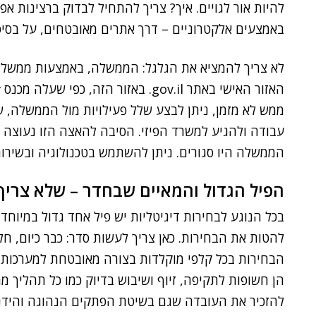
להיות אור לגויים. איך? צריך להתחיל לבדוק ברצינות 
באמצעים אלקטרוניים – דרך אתרים מאובטחים, על בסי
לא צריך להמציא את הגלגל: הממשלה, באמצעות ממשל ז
האזור האישי באתר gov.il. באזור הזה, כפי שעלה מכנס eGov האחרון של
ממש לא מזמן, ניתן לבצע שלל פעילויות מול הממשלה, שמ
עבודה ולהגיע למשרד הפיזי. הסיבה להאצה הזו נעוצה
הממשלה היו סגורים. ניתן להשתמש בטכנולוגיה ובשירות
הפיל הגדול והמאיים שבחדר – שלא צריך
בכל הנוגע לבחירות דיגיטליות יש פיל אחד גדול במיוחד 
להטות את הבחירות. כאן צריך לעשות סדר: כבר כיום, ח
הבחירות בכל קלפי מוקלדות בצורה מאובטחת למערכות מ
הן חשופות לתקיפה, זיוף ושיבוש בדיוק כמו כל תהליך מ
להזכיר את העובדה שגם בשיטת הפתקים הנהוגה והידנית