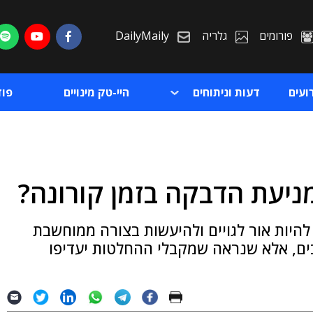
פורומים
גלריה
DailyMaily
ועים
דעות וניתוחים
היי-טק מינויים
פו
ניעת הדבקה בזמן קורונה?
ת
היות אור לגויים ולהיעשות בצורה ממוחשבת
ת
רבים, אלא שנראה שמקבלי ההחלטות יעדיפו