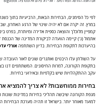
אם היוזמה החדשה תצא לפועל - אולי לא. צילום אילוסטרציה: BigStock
במרץ. זה יקרה אם לא יהיה שינוי של הרגע האחרון, ש
קמפיין מלוכלך והוצאה כספית אדירה ומיותרת, בפרט בימי
אתמול (ג') קיימה הוועדה לביקורת המדינה של הכנסת ד
בהיערכות לתקופת הבחירות. בדיון השתתפה
אורלי עדס
על השולחן עלו היבטים ואתגרים שונים לאור העובדה ש
בתקופת הקורונה, למרות החיסונים. המשתתפים דנו בצו
עקב ההתקהלויות שיש בקלפיות ובאירועי בחירות.
בחירות ממוחשבות? לא צריך להמציא את
למועד מאוחר יותר. בישראל זו תהיה מערכת הבחירות הש