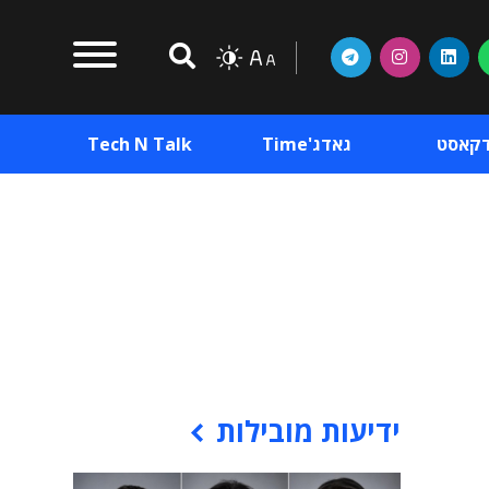
דקאסט
גאדג'Time
Tech N Talk
וכן פרסומי
תוכן פרסומי
וכן פרסומי
ידיעות מובילות