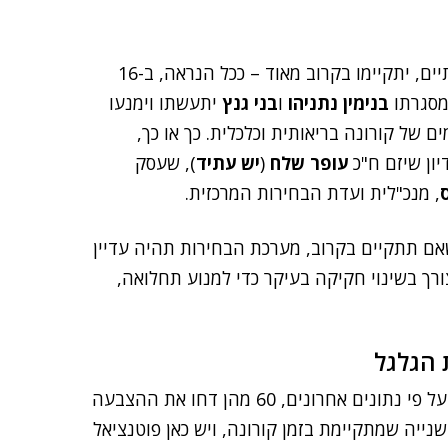
לפי כל הסימנים, הבחירות הבאות, הרביעיות בתוך כשנתיים, יתקיימו בקרוב מאוד – ככל הנראה, ב-16
במסגרתו
בנימין נתניהו
ו
בני גנץ
יתעשתו וימנעו
ם של קורונה בריאותית וכלכלית. כך או כך,
יון שיזם ח"כ
עופר שלח
(
יש עתיד
), שעסק
, מנכ"לית ועדת הבחירות המרכזית.
אם תתקיים בקרוב, מערכת הבחירות תהיה עדיין
רך בשינוי חקיקה בעיקר כדי למנוע תחלואה,
 הגלגל
מגפת הקורונה שיבשה תהליכי בחירות במדינות שונות ועל פי נתונים אחרונים, 60 מהן דחו את ההצבעה
נייה שמתקיימת בזמן קורונה, ויש כאן פוטנציאל