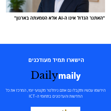
"האתגר הגדול אינו ה-AI אלא הטמעתה בארגון"
הישארו תמיד מעודכנים
Daily
maily
הירשמו עכשיו ותקבלו גם אתם ניוזלטר מקצועי יומי, המרכז את כל
החדשות והעדכונים בתחומי ה-ICT