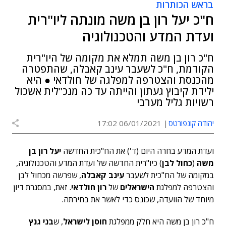
בראש הכותרות
ח"כ יעל רון בן משה מונתה ליו"רית
ועדת המדע והטכנולוגיה
ח"כ רון בן משה תמלא את מקומה של היו"רית
הקודמת, ח"כ לשעבר עינב קאבלה, שהתפטרה
מהכנסת והצטרפה למפלגה של חולדאי ● היא
ילידת קיבוץ געתון והייתה עד כה מנכ"לית אשכול
רשויות גליל מערבי
יהודה קונפורטס
06/01/2021 17:02
ועדת המדע בחרה היום (ד') את הח"כית החדשה
יעל רון בן
משה
(
כחול לבן
) כיו"רית החדשה של ועדת המדע והטכנולוגיה,
במקומה של הח"כית לשעבר
עינב קאבלה
, שפרשה מכחול לבן
והצטרפה למפלגת
הישראלים
של
רון חולדאי
. זאת, במסגרת דיון
מיוחד של הוועדה, שכונס כדי לאשר את בחירתה.
ח"כ רון בן משה היא חלק ממפלגת
חוסן לישראל
, ש
בני גנץ