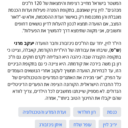
המשטר בישראל מחייב רציפות והימצאות של 120 ח"כים
מכהנים". לוין ציין שאמנם, בתקופת הפגרה פעילות ועדות הכנסת
מוגבלת והן מתכנסות רק באישור ועדת ההסכמות, אלא ש-"לאור
המצב, אם הוועדה תמצא לנכון להעלות לדיון נושאים דחופים
וחשובים, אני מקווה שתימצא דרך להמשיך את הפעילות".
היו"ר לוין, יחד עם הח"כים גינזבורג וחבר הוועדה
יעקב מרגי
(
ש"ס
), שיבחו את עבודתה של היו"רית הקודמת, קאבלה, וציינו כי
בתקופה הקצרה שבה כיהנה היא הצליחה לקדם חוקים. גם ח"כ
רון בן משה בירכה את קודמתה. היא ציינה כי גם בתקופת הביניים
הזו, עד לבחירות, הוועדה תמשיך לעקוב אחרי הנושאים העומדים
על הפרק. "אני מכירה את האתגרים המדעיים והטכנולוגיים של
כלל החברה הישראלית. הקורונה הציפה את הפערים הדיגיטליים
הגדולים. לא מספיק שיינתנו מחשבים לכל הילדים, צריך לוודא
שהם יקבלו את החינוך הטוב ביותר", אמרה.
כנסת
רון חולדאי
ועדת המדע והטכנולוגיה
יריב לוין
עופר שלח
איתן גינזבורג