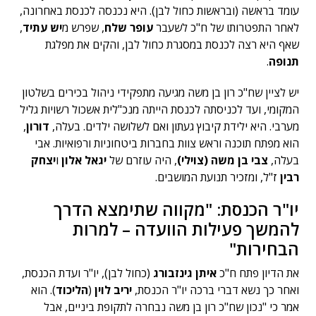
עומד בראשה (ובראשות כחול לבן). היא נכנסה לכנסת באחרונה,
לאחר התפטרותו של ח"כ לשעבר
עופר שלח
, שפרש מ
יש עתיד
,
שאף היא רצה לכנסת במסגרת כחול לבן, והקים את מפלגת
תנופה
.
יש לציין שח"כ רון בן משה מגיעה מתפקידי ניהול בכירים בשלטון
המקומי, ועד לכניסתה לכנסת הייתה מנכ"לית אשכול רשויות גליל
מערבי. היא ילידת קיבוץ געתון ואם לשלושה ילדים. בעלה,
דורון
,
הוא מפתח תוכנה וראש צוות בחברות ביטחוניות ורפואיות. אבי
בעלה,
צבי בן משה (צוילי)
, היה עוזרם של
יגאל אלון
ו
יצחק
רבין
ז"ל, ומזכיר תנועת המושבים.
יו"ר הכנסת: "מקווה שתימצא הדרך
להמשך פעילות הוועדה – למרות
הבחירות"
את הדיון פתח ח"כ
איתן גינזבורג
(כחול לבן), יו"ר ועדת הכנסת,
ואחר כך נשא דברי ברכה יו"ר הכנסת,
יריב לוין
(
הליכוד
). הוא
אמר כי "נכון שח"כ רון בן משה נבחרה לתקופת ביניים, אבל