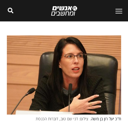
ח"כ יעל רון בן משה.
צילום: דני שם טוב, דוברות הכנסת