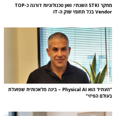
מחקר STKI השנתי: וואן טכנולוגיות דורגה כ-TOP
Vendor בכל תחומי שוק ה-IT
"העתיד הוא Physical AI – בינה מלאכותית שפועלת
בעולם הפיזי"