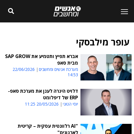
עופר מילבסקי
אברא תפיץ ותטמיע את SAP GROW
מבית סאפ
מערכת אנשים ומחשבים
22/06/2026
14:53
דלויט היגרה לענן את מערכת סאפ-
ERP של דיפלומט
יוסי הטוני
20/05/2026 11:25
"AI רלוונטית עסקית – קריטית
לארגונים"