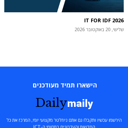
IT FOR IDF 2026
שלישי, 20 באוקטובר 2026
הישארו תמיד מעודכנים
Daily
maily
הירשמו עכשיו ותקבלו גם אתם ניוזלטר מקצועי יומי, המרכז את כל
החדשות והעדכונים בתחומי ה-ICT