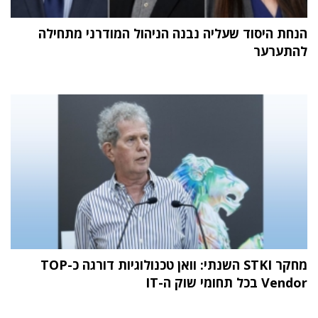
הנחת היסוד שעליה נבנה הניהול המודרני מתחילה
להתערער
מחקר STKI השנתי: וואן טכנולוגיות דורגה כ-TOP
Vendor בכל תחומי שוק ה-IT