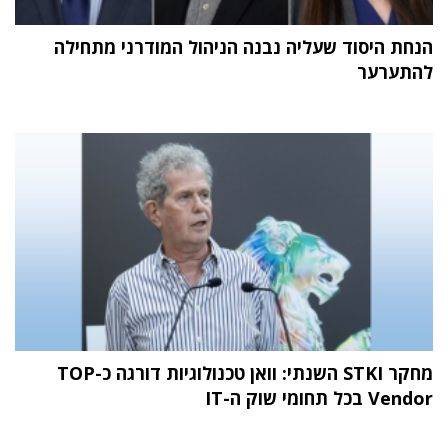
הנחת היסוד שעליה נבנה הניהול המודרני מתחילה
להתערער
מחקר STKI השנתי: וואן טכנולוגיות דורגה כ-TOP
Vendor בכל תחומי שוק ה-IT