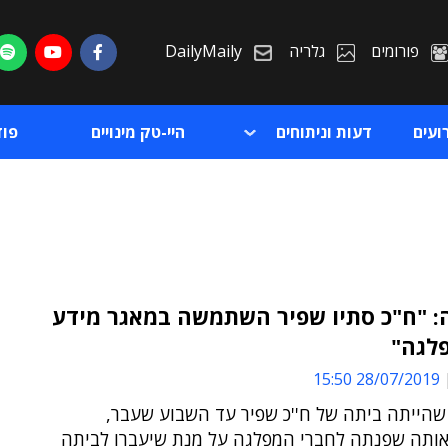
פורומים
גלריה
DailyMaily
ועים
דעות וניתוחים
היי-טק מינויים
פו
: "ח"כ סתיו שפיר השתמשה במאגר מידע
לגה"
ת
28/07/2019 15:50
ת
שהייתה ביתה של ח''כ שפיר עד השבוע שעבר,
ותה שפנתה לחברי המפלגה על מנת שיעברו לביתה