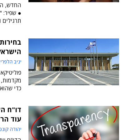
החדש, המ
● שפיר: "
תרגילים 
הישראל
יניב הלפרין
פוליטיקאי
מקדמות, ו
כדי שהוא
דו"ח הש
עוד הר
יהודה קונפ