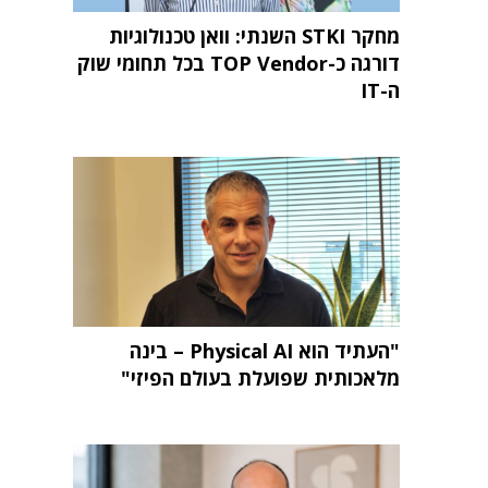
מחקר STKI השנתי: וואן טכנולוגיות
דורגה כ-TOP Vendor בכל תחומי שוק
ה-IT
"העתיד הוא Physical AI – בינה
מלאכותית שפועלת בעולם הפיזי"