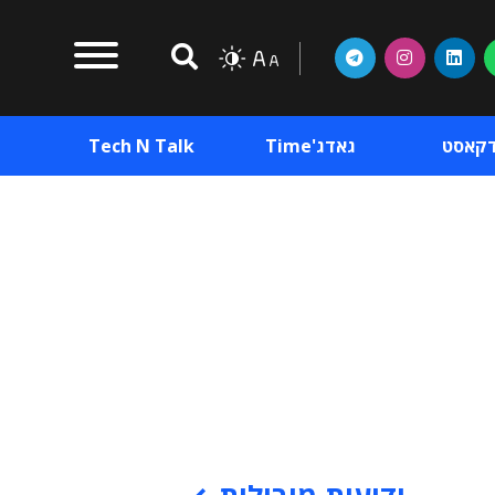
דקאסט
גאדג'Time
Tech N Talk
וכן פרסומי
תוכן פרסומי
וכן פרסומי