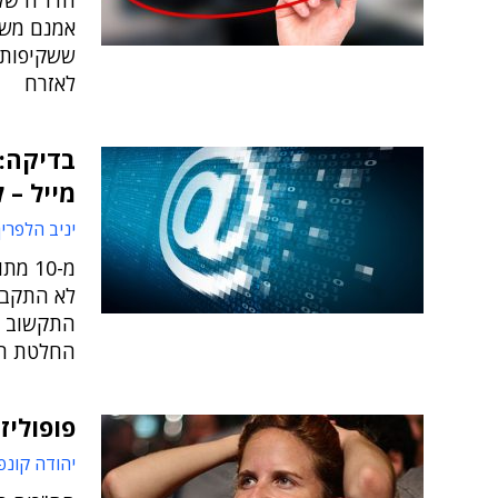
הדו"ח של
אמנם משתפ
ששקיפות ו
לאזרח
בדיקה:
מייל – 
יניב הלפרין
לא התקבל
התקשוב ה
החלטת ה
פופוליז
יהודה קונפ