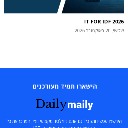
IT FOR IDF 2026
שלישי, 20 באוקטובר 2026
הישארו תמיד מעודכנים
Daily
maily
הירשמו עכשיו ותקבלו גם אתם ניוזלטר מקצועי יומי, המרכז את כל