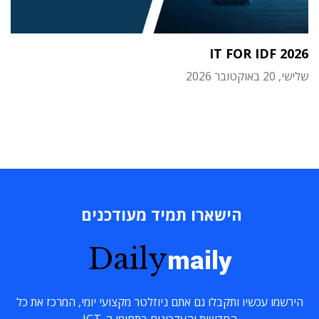
IT FOR IDF 2026
שלישי, 20 באוקטובר 2026
הישארו תמיד מעודכנים
Daily
maily
הירשמו עכשיו ותקבלו גם אתם ניוזלטר מקצועי יומי, המרכז את כל