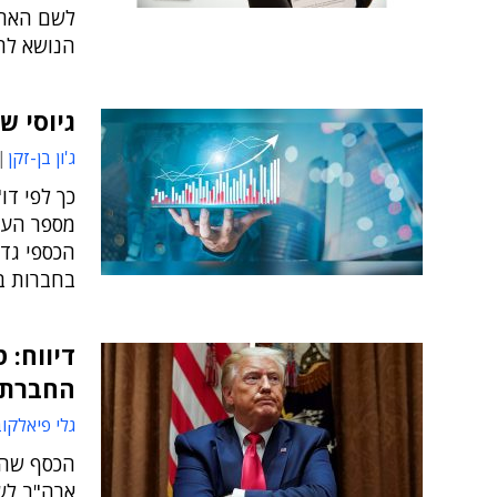
לשם הארכ
הנושא לר
גיוסי שי
ג'ון בן-זקן
בחברות בש
דיווח: 
החברתי
גלי פיאלקו
הכסף שהש
ארה"ב לש