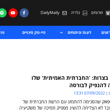
פורומים
גלריה
DailyMaily
ועים
דעות וניתוחים
היי-טק מינויים
פו
בצרות: 'החברתית האמיתית' שלו
להנפיק לבורסה
ת
ב
07/09/2022 13:31
ת
אק שהסכימה להתמזג עם הרשת החברתית של
בר לא הצליחה להשיג מספיק תמיכה של משקיעיה