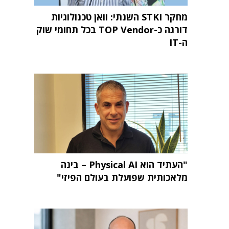
מחקר STKI השנתי: וואן טכנולוגיות
דורגה כ-TOP Vendor בכל תחומי שוק
ה-IT
"העתיד הוא Physical AI – בינה
מלאכותית שפועלת בעולם הפיזי"