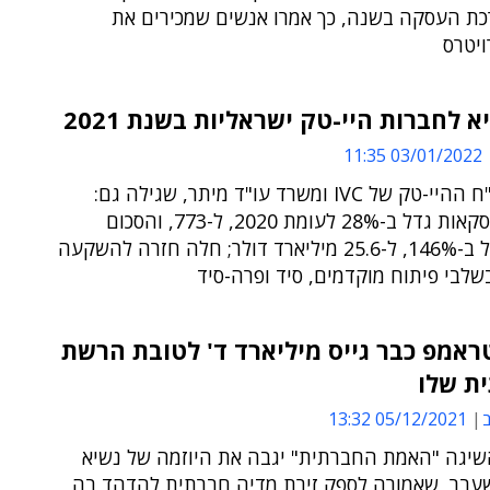
ת העסקה בשנה, כך אמרו אנשים שמכירים את
ויטרס
א לחברות היי-טק ישראליות בשנת 2021
03/01/2022 11:35
כך לפי דו"ח ההיי-טק של IVC ומשרד עו"ד מיתר, שגילה גם:
מספר העסקאות גדל ב-28% לעומת 2020, ל-773, והסכום
הכספי גדל ב-146%, ל-25.6 מיליארד דולר; חלה חזרה להשקעה
לבי פיתוח מוקדמים, סיד ופרה-סיד
טראמפ כבר גייס מיליארד ד' לטובת הרשת
ת שלו
ב
05/12/2021 13:32
יגה "האמת החברתית" יגבה את היוזמה של נשיא
עבר, שאמורה לספק זירת מדיה חברתית להדהד בה