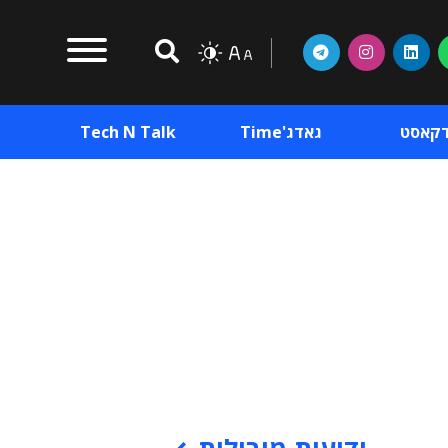
דקאסט
גאדג'Time
Tech N Talk
וכן פרסומי
תוכן פרסומי
וכן פרסומי