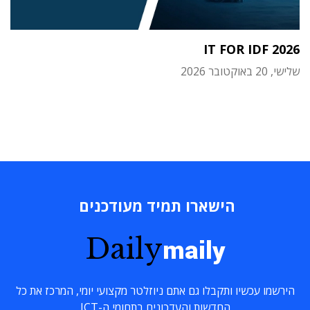
IT FOR IDF 2026
שלישי, 20 באוקטובר 2026
הישארו תמיד מעודכנים
Daily
maily
הירשמו עכשיו ותקבלו גם אתם ניוזלטר מקצועי יומי, המרכז את כל
החדשות והעדכונים בתחומי ה-ICT