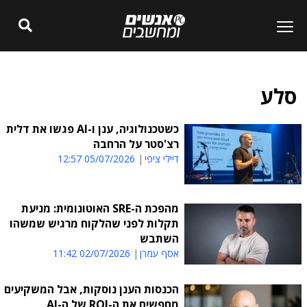
סלע
כשטכנולוגיה, ענן ו-AI פגשו את דלית
רצ'סטר על הרחבה
דיילי ציפי
05/07/2026 12:57
מהפכת ה-SRE האוטונומית: מניעת
תקלות לפני שהלקוח מרגיש שמשהו
השתבש
אסף עמרן
02/07/2026 11:42
הכנסות הענן נוסקות, אבל המשקיעים
מחפשים את ה-ROI של ה-AI