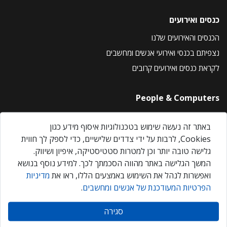
כנסים ואירועים
הכנסים והאירועים שלנו
נצפיתם בכנסי ואירועי אנשים ומחשבים
לקראת כנסים ואירועים קרובים
People & Computers
About Us
באתר זה נעשה שימוש בטכנולוגיות איסוף מידע כגון
Privacy Policy
Cookies, לרבות על ידי צדדים שלישיים, כדי לספק לך חווית
Contact Us
גלישה טובה יותר וכן למטרות סטטיסטיקה, איפיון ושיווק.
Our Events
המשך הגלישה באתר מהווה הסכמתך לכך. למידע נוסף בנושא
ואפשרות לנהל את השימוש באמצעים הללו, ראו את
מדיניות
הפרטיות המעודכנת של אנשים ומחשבים
.
אנשים ומחשבים © 2026 – כל הזכויות שמורות
סגירה
Created by