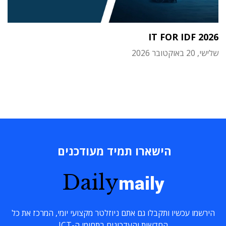
IT FOR IDF 2026
שלישי, 20 באוקטובר 2026
הישארו תמיד מעודכנים
Daily
maily
הירשמו עכשיו ותקבלו גם אתם ניוזלטר מקצועי יומי, המרכז את כל
החדשות והעדכונים בתחומי ה-ICT