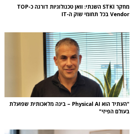
מחקר STKI השנתי: וואן טכנולוגיות דורגה כ-TOP
Vendor בכל תחומי שוק ה-IT
"העתיד הוא Physical AI – בינה מלאכותית שפועלת
בעולם הפיזי"