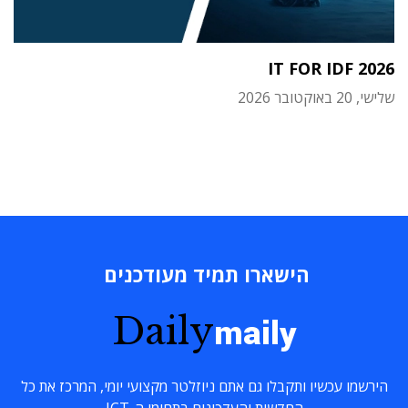
IT FOR IDF 2026
שלישי, 20 באוקטובר 2026
הישארו תמיד מעודכנים
Daily
maily
הירשמו עכשיו ותקבלו גם אתם ניוזלטר מקצועי יומי, המרכז את כל