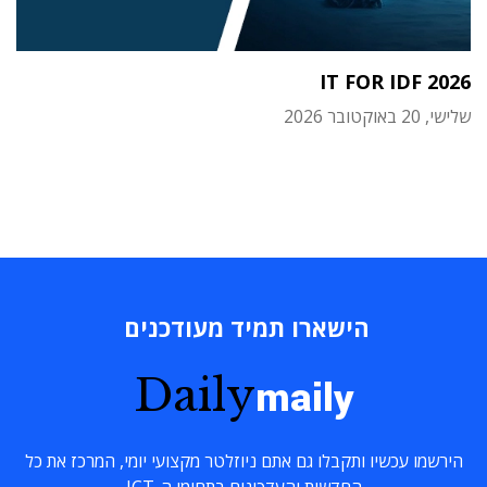
IT FOR IDF 2026
שלישי, 20 באוקטובר 2026
הישארו תמיד מעודכנים
Daily
maily
הירשמו עכשיו ותקבלו גם אתם ניוזלטר מקצועי יומי, המרכז את כל