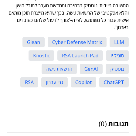
התשובה מיידית. נוסטיק מרחיבה ומחדשת מעבר למודל הישן
והלא אפקטיבי של הרשאות גישה, בכך שהיא מייצרת תוכן מותאם
אישית עבור כל משתמש, לפי ה-'צורך לדעת' שלהם כעובדים
בארגון".
Glean
Cyber Defense Matrix
LLM
סוניל יו
RSA Launch Pad
Knostic
נוסטיק
GenAI
הרשאות גישה
ChatGPT
Copilot
גדי עברון
RSA
תגובות
(0)