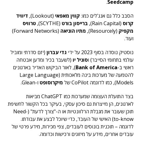
.
Seedcamp
הסבב כלל גם אנג'לים כמו:
קווין מאפאי
(Lookout),
דיוויד
קרוס
(Rain Capital),
ברייסון בורט
(SCYTHE),
טרוויס
מקפיק
(Resourcely),
מתיו הוניאה
(Forward Networks)
ועוד.
נוסטיק נוסדה בסוף 2023 על ידי
גדי עברון
(יזם סדרתי ומוביל
עולמי בתחומי הסייבר) ו
סוניל יו
(לשעבר בכיר ומדען אבטחה
ראשי ב-
Bank of America
), לאור הביקוש האדיר בארגונים
להטמעה של מערכות בינה מלאכותית (Large Language
Models), כמו לדוגמה CoPilot של
מיקרוסופט
ו-Glean.
בצד התועלת העצומה שמערכות כמו ChatGPT מביאות
לארגונים, הן מייצרות גם סיכון עסקי, בעיקר בכל הקשור לחשיפת
תוכן שעובר את מגבלת הרלוונטיות או ה-"צורך לדעת" (Need-
to-know) האישי של העובד, כדי שיוכל לבצע את עבודתו.
לדוגמה – תוכנית בונוסים לעובדים, צפי מכירות, מידע פרטי של
עובדים אחרים, מידע על מיזוגים ורכישות וכדומה.