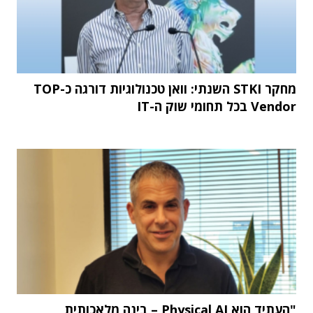
מחקר STKI השנתי: וואן טכנולוגיות דורגה כ-TOP
Vendor בכל תחומי שוק ה-IT
"העתיד הוא Physical AI – בינה מלאכותית