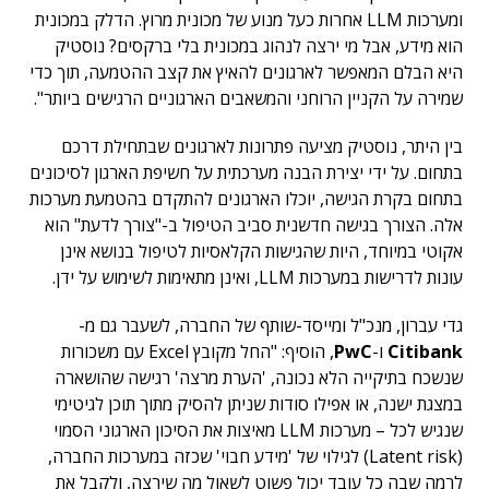
ומערכות LLM אחרות כעל מנוע של מכונית מרוץ. הדלק במכונית
הוא מידע, אבל מי ירצה לנהוג במכונית בלי ברקסים? נוסטיק
היא הבלם המאפשר לארגונים להאיץ את קצב ההטמעה, תוך כדי
שמירה על הקניין הרוחני והמשאבים הארגוניים הרגישים ביותר".
בין היתר, נוסטיק מציעה פתרונות לארגונים שבתחילת דרכם
בתחום. על ידי יצירת הבנה מערכתית על חשיפת הארגון לסיכונים
בתחום בקרת הגישה, יוכלו הארגונים להתקדם בהטמעת מערכות
אלה. הצורך בגישה חדשנית סביב הטיפול ב-"צורך לדעת" הוא
אקוטי במיוחד, היות שהגישות הקלאסיות לטיפול בנושא אינן
עונות לדרישות במערכות LLM, ואינן מתאימות לשימוש על ידן.
גדי עברון, מנכ"ל ומייסד-שותף של החברה, לשעבר גם מ-
Citibank
ו-
PwC
, הוסיף: "החל מקובץ Excel עם משכורות
שנשכח בתיקייה הלא נכונה, 'הערת מרצה' רגישה שהושארה
במצגת ישנה, או אפילו סודות שניתן להסיק מתוך תוכן לגיטימי
שנגיש לכל – מערכות LLM מאיצות את הסיכון הארגוני הסמוי
(Latent risk) לגילוי של 'מידע חבוי' שכזה במערכות החברה,
לרמה שבה כל עובד יכול פשוט לשאול מה שירצה, ולקבל את