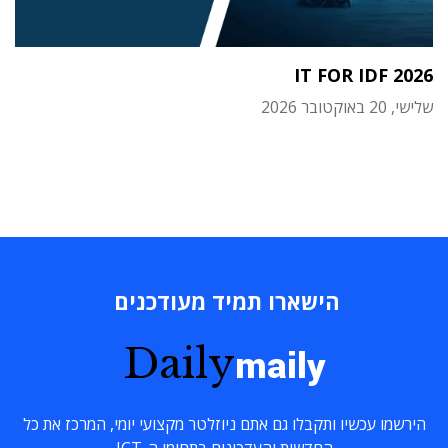
IT FOR IDF 2026
שלישי, 20 באוקטובר 2026
הישארו תמיד מעודכנים
Daily
maily
הירשמו עכשיו ותקבלו גם אתם ניוזלטר מקצועי יומי, המרכז את כל