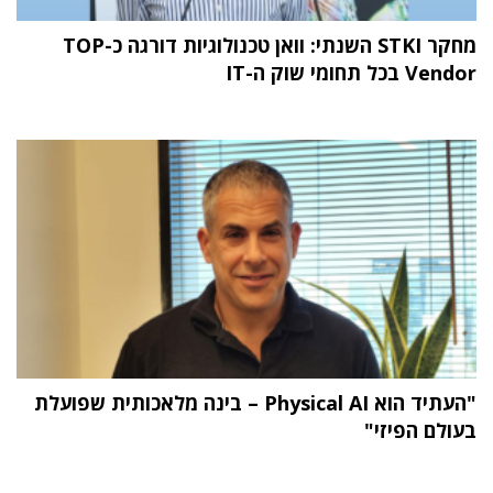
מחקר STKI השנתי: וואן טכנולוגיות דורגה כ-TOP
Vendor בכל תחומי שוק ה-IT
"העתיד הוא Physical AI – בינה מלאכותית שפועלת
בעולם הפיזי"