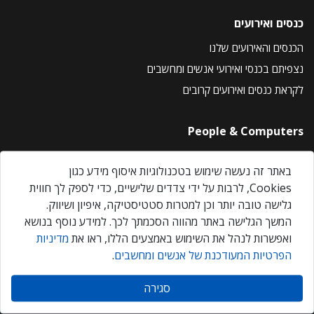
כנסים ואירועים
הכנסים והאירועים שלנו
נצפיתם בכנסי ואירועי אנשים ומחשבים
לקראת כנסים ואירועים קרובים
People & Computers
About Us
באתר זה נעשה שימוש בטכנולוגיות איסוף מידע כגון
Privacy Policy
Cookies, לרבות על ידי צדדים שלישיים, כדי לספק לך חווית
Contact Us
גלישה טובה יותר וכן למטרות סטטיסטיקה, איפיון ושיווק.
Our Events
המשך הגלישה באתר מהווה הסכמתך לכך. למידע נוסף בנושא
ואפשרות לנהל את השימוש באמצעים הללו, ראו את
מדיניות
הפרטיות המעודכנת של אנשים ומחשבים
.
אנשים ומחשבים © 2026 – כל הזכויות שמורות
סגירה
Created by