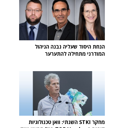
הנחת היסוד שעליה נבנה הניהול
המודרני מתחילה להתערער
מחקר STKI השנתי: וואן טכנולוגיות