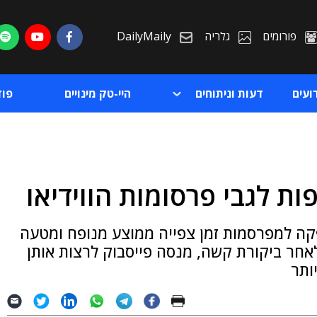
פורומים
גלריה
DailyMaily
ועים
דעות וניתוחים
היי-טק מינויים
פו
ת לגבי פרסומות הווידיאו
ת
ה למפרסמות זמן צפייה ממוצע מנופח ומטעה
ת
לאחר ביקורת קשה, מנסה פייסבוק לרצות אותן
ותר