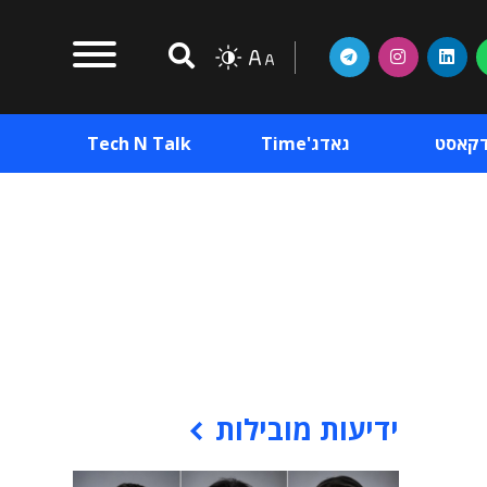
דקאסט
גאדג'Time
Tech N Talk
וכן פרסומי
תוכן פרסומי
וכן פרסומי
ידיעות מובילות