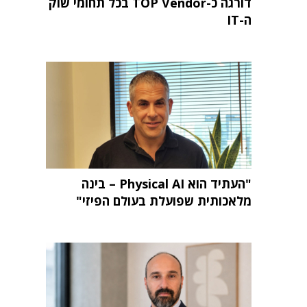
דורגה כ-TOP Vendor בכל תחומי שוק
ה-IT
"העתיד הוא Physical AI – בינה
מלאכותית שפועלת בעולם הפיזי"