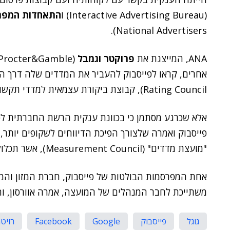
(Interactive Advertising Bureau) ו
התאחדות המפר
National Advertisers).
ANA, המייצגת את
פרוקטר וגמבל
(Procter&Gamble), ענקית התקשורת
אחרים, קראו לפייסבוק להעביר את המדדים שלה דרך המ
Rating Council), קבוצת ביקורת עצמאית למדדי תקשורת.
אלא שכרגע מסתמן כי בכוונת ענקית הרשת החברתית לפ
פייסבוק ואמרה שלצורך הפיכת הדיווחים לשקופים יותר
"מועצת מדדים" (Measurement Council), אשר תכלול מומחי מדדים מלקוחות ומסוכנויות פרסום.
אחת המפרסמות הבולטות של פייסבוק, חברת המזון והמ
משתייכת לחבר המנהלים של המועצה, אמרה אוורסון, והגוף
גוגל
פייסבוק
Google
Facebook
רויט