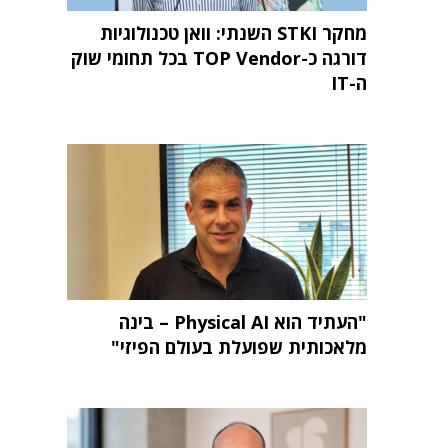
מחקר STKI השנתי: וואן טכנולוגיות
דורגה כ-TOP Vendor בכל תחומי שוק
ה-IT
"העתיד הוא Physical AI – בינה
מלאכותית שפועלת בעולם הפיזי"