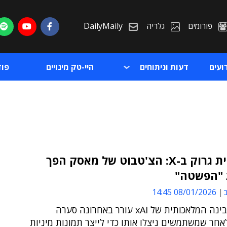
פורומים
גלריה
DailyMaily
ועים
דעות וניתוחים
היי-טק מינויים
פו
שערוריית גרוק ב-X: הצ'טבוט של מאסק הפך
 "הפשטה"
ת
ב
08/01/2026 14:45
ת
צ'טבוט הבינה המלאכותית של xAI עורר באחרונה סערה
אחר שמשתמשים ניצלו אותו כדי לייצר תמונות מיניות