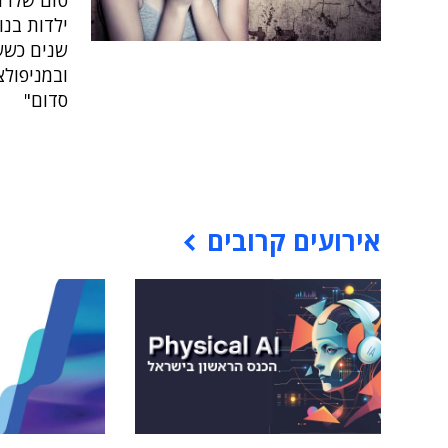
טום שלו 
ובמניפול
סדום"
אירועים קרובים