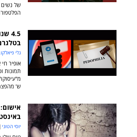
של נשים ו
הפלטפורמ
4.5 
בטלגרם
גלי פיאלקו
אופיר חי 
תמונות וס
מ"עיסוקו"
ש' מהפצת
אישום: 
באינסט
יוסי הטוני