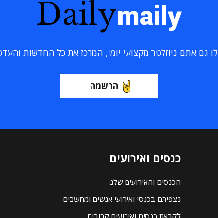
Daily
maily
 גם אתם ניוזלטר מקצועי יומי, המרכז את כל החדשות והעדכוני
הרשמה
כנסים ואירועים
הכנסים והאירועים שלנו
נצפיתם בכנסי ואירועי אנשים ומחשבים
לקראת כנסים ואירועים קרובים