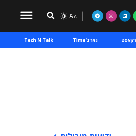
דקאסט
גאדג'Time
Tech N Talk
וכן פרסומי
תוכן פרסומי
וכן פרסומי