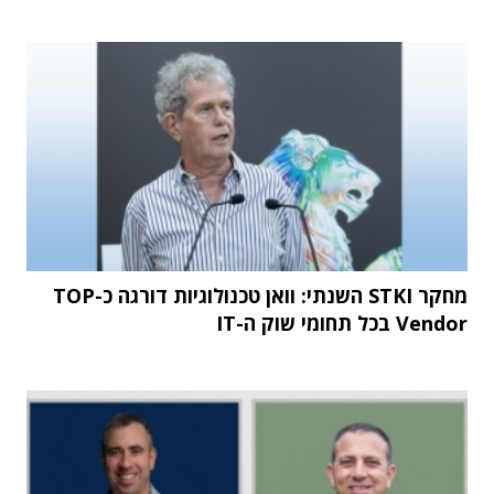
מחקר STKI השנתי: וואן טכנולוגיות דורגה כ-TOP
Vendor בכל תחומי שוק ה-IT