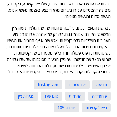
לרצות את עונש מאסרו בעבודות שירות, שלו יצר קשר עם קטינה,
גרם לה להצטלם עבורו בעירום מלא ולבצע בעצמה מעשי אינוס,
מעשה סדום ומעשים מגונים".
בבקשת המעצר נכתב כי "…התנהגותו של שלו מלמדת שההליך
המשפטי הקודם שנוהל נגדו, לא רק שלא הרתיע אותו מביצוע
העבירות הפליליות כלפי קטינות, אלא שהוא אף החמיר את מעשיו
בהיקפם ובנסיבותיהם… שלו פעל בצורה מניפולטיבית ומתוחכמת,
בשיטתיות ובדפוס פעולה חוזר כלפי מספר רב של קטינות, תוך
שהוא מנצל את חולשתן ואת גילן הצעיר. מסוכנותו של שלו נלמדת
אף מן השימוש בפלטפורמת רשת מקובלת, הפתוחה לשימוש
ציבורי ומקובלת בקרב הציבור, בפרט ציבור הקטינים והקטינות".
תביעה
אינסטגרם
Instagram
פדופיליה
התחזות
טום שלו
עבירות מין
ניצול קטינות
יחידה 105