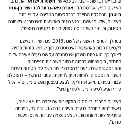
ובעבריינות ברשת – שבלהב 433 של
משטרת ישראל
. את כתב
האישום הגישו עורכות הדין
אפרת פאר-גרונדלנד
ו
שיר בן-עמי
רויטמן
, ממחלקת הסייבר בפרקליטות המדינה. על-פי כתב
האישום, שלו, הנאשם, "פגע מינית באמצעות האינטרנט בשמונה
קטינות, וכן יצר קשר וניסה לפגוע מינית בקטינה נוספת".
במהלך המחצית השניה של שנת 2018, פנה שלו, הנאשם,
לקטינות רבות באמצעות האינסטגרם, תוך שימוש בזהות בדויה.
לצורך כך, הוא פתח חשבון אינסטגרם על שם נערה צעירה אליה
התחזה, תוך שימוש בתמונות מתוך חשבונות הפייסבוק
והאינסטגרם שלה. זאת "במטרה ליצור קשר עם קטינות בעלות
חשבון אינסטגרם, לפתות אותן להתכתב עמו, ובהמשך – להצטלם
עבורו בעירום מלא, או חלקי, ולבצע בעצמן מעשים מיניים – הכול
כדי להגיע לסיפוק מיני ולפורקן מיני".
האישום המרכזי מייחס לו התקשרות עם ילדה בת 8.5 שנים,
כאשר "הוא התחזה לנערה צעירה כבת 16, וגרם לה, במרמה
ובמניפולציות מתוחכמות, לבצע בעצמה עבירות אונס ומעשה
סדום".