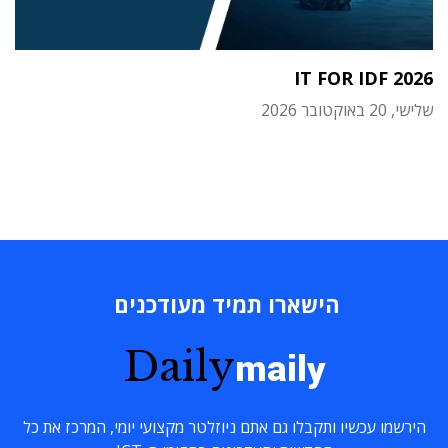
IT FOR IDF 2026
שלישי, 20 באוקטובר 2026
הישארו תמיד מעודכנים
Daily
maily
הירשמו עכשיו ותקבלו גם אתם ניוזלטר מקצועי יומי, המרכז את כל