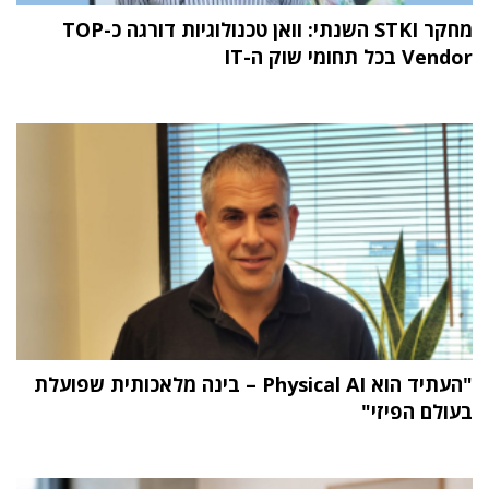
מחקר STKI השנתי: וואן טכנולוגיות דורגה כ-TOP
Vendor בכל תחומי שוק ה-IT
"העתיד הוא Physical AI – בינה מלאכותית שפועלת
בעולם הפיזי"