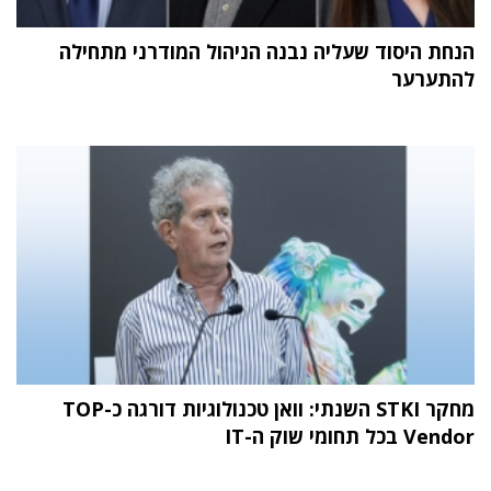
הנחת היסוד שעליה נבנה הניהול המודרני מתחילה
להתערער
מחקר STKI השנתי: וואן טכנולוגיות דורגה כ-TOP
Vendor בכל תחומי שוק ה-IT