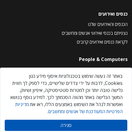
כנסים ואירועים
הכנסים והאירועים שלנו
נצפיתם בכנסי ואירועי אנשים ומחשבים
לקראת כנסים ואירועים קרובים
People & Computers
About Us
באתר זה נעשה שימוש בטכנולוגיות איסוף מידע כגון
Privacy Policy
Cookies, לרבות על ידי צדדים שלישיים, כדי לספק לך חווית
Contact Us
גלישה טובה יותר וכן למטרות סטטיסטיקה, איפיון ושיווק.
Our Events
המשך הגלישה באתר מהווה הסכמתך לכך. למידע נוסף בנושא
ואפשרות לנהל את השימוש באמצעים הללו, ראו את
מדיניות
הפרטיות המעודכנת של אנשים ומחשבים
.
אנשים ומחשבים © 2026 – כל הזכויות שמורות
סגירה
Created by