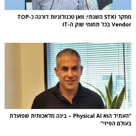
מחקר STKI השנתי: וואן טכנולוגיות דורגה כ-TOP
Vendor בכל תחומי שוק ה-IT
"העתיד הוא Physical AI – בינה מלאכותית שפועלת
בעולם הפיזי"