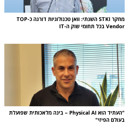
מחקר STKI השנתי: וואן טכנולוגיות דורגה כ-TOP
Vendor בכל תחומי שוק ה-IT
"העתיד הוא Physical AI – בינה מלאכותית שפועלת
בעולם הפיזי"