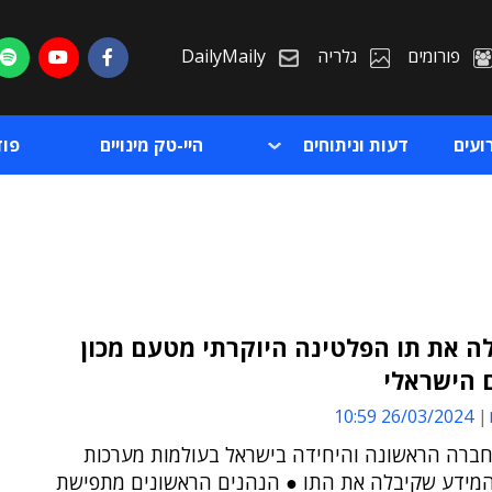
פורומים
גלריה
DailyMaily
ועים
דעות וניתוחים
היי-טק מינויים
פו
ה את תו הפלטינה היוקרתי מטעם מכון
 הישראלי
ת
26/03/2024 10:59
ת
חברה הראשונה והיחידה בישראל בעולמות מערכות
מידע שקיבלה את התו ● הנהנים הראשונים מתפישת