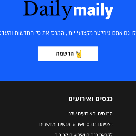
Daily
maily
 גם אתם ניוזלטר מקצועי יומי, המרכז את כל החדשות והעדכוני
הרשמה
כנסים ואירועים
הכנסים והאירועים שלנו
נצפיתם בכנסי ואירועי אנשים ומחשבים
לקראת כנסים ואירועים קרובים