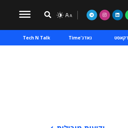
דקאסט
גאדג'Time
Tech N Talk
וכן פרסומי
תוכן פרסומי
וכן פרסומי