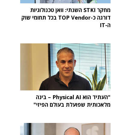
מחקר STKI השנתי: וואן טכנולוגיות
דורגה כ-TOP Vendor בכל תחומי שוק
ה-IT
"העתיד הוא Physical AI – בינה
מלאכותית שפועלת בעולם הפיזי"