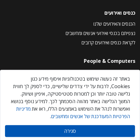
כנסים ואירועים
הכנסים והאירועים שלנו
נצפיתם בכנסי ואירועי אנשים ומחשבים
לקראת כנסים ואירועים קרובים
People & Computers
About Us
באתר זה נעשה שימוש בטכנולוגיות איסוף מידע כגון
Privacy Policy
Cookies, לרבות על ידי צדדים שלישיים, כדי לספק לך חווית
Contact Us
גלישה טובה יותר וכן למטרות סטטיסטיקה, איפיון ושיווק.
Our Events
המשך הגלישה באתר מהווה הסכמתך לכך. למידע נוסף בנושא
ואפשרות לנהל את השימוש באמצעים הללו, ראו את
מדיניות
הפרטיות המעודכנת של אנשים ומחשבים
.
אנשים ומחשבים © 2026 – כל הזכויות שמורות
סגירה
Created by