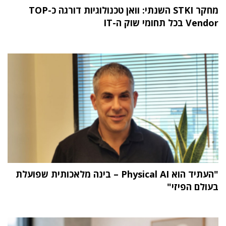
מחקר STKI השנתי: וואן טכנולוגיות דורגה כ-TOP
Vendor בכל תחומי שוק ה-IT
"העתיד הוא Physical AI – בינה מלאכותית שפועלת
בעולם הפיזי"