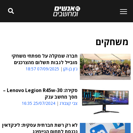
משחקים
חברה שמקלה על מפתחי משחקי
מובייל לגבות תשלום מהצרכנים
ג'ון בן-זקן
07/09/2025 18:57
סקירה: Lenovo Legion R45w-30 –
מסך מחשב ענק
צבי קצבורג
25/07/2024 16:35
לא רק רשת חברתית עסקית: לינקדאין
נכנסת לתחום הגיימינג