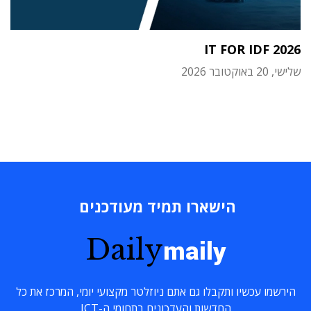
IT FOR IDF 2026
שלישי, 20 באוקטובר 2026
הישארו תמיד מעודכנים
Daily
maily
הירשמו עכשיו ותקבלו גם אתם ניוזלטר מקצועי יומי, המרכז את כל
החדשות והעדכונים בתחומי ה-ICT