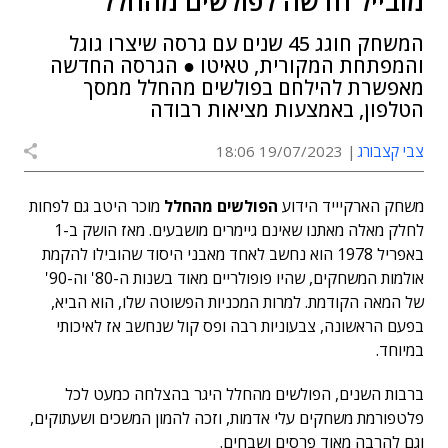
מובייל חדשה לפולשים מהחלל
המשחק חוגג 45 שנים עם גרסה שיצרו גוגל
והמפתחת המקורית, טאיטו ● הגרסה החדשה
מאפשרת להילחם בפולשים מהחלל ממסך
הטלפון, באמצעות מציאות רבודה
צבי קצבורג
19/07/2023 18:06
משחק הארקיייד הידוע
הפולשים מהחלל
מוכר היטב גם לפחות
לחלק מאלה מאתנו שאינם גיימרים מושבעים. מאז הושק ב-1
באפריל 1978 הוא נחשב לאחד מאבני היסוד שהובילו להקמת
אולמות המשחקים, שהיו פופולריים מאוד בשנות ה-80' וה-90'
של המאה הקודמת. למרות המכניות הפשוטה שלו, הוא הביא,
בפעם הראשונה, צבעוניות רבה ופס קול שנחשב אז לאיכותי
במיוחד.
ברבות השנים, הפולשים מהחלל היגר בהצלחה כמעט לכל
פלטפורמת משחקים עלי אדמות, וזכה להמון המשכים ושעתוקים,
וגם להרבה מאוד פרסים ושבחים.