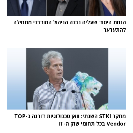
הנחת היסוד שעליה נבנה הניהול המודרני מתחילה
להתערער
מחקר STKI השנתי: וואן טכנולוגיות דורגה כ-TOP
Vendor בכל תחומי שוק ה-IT