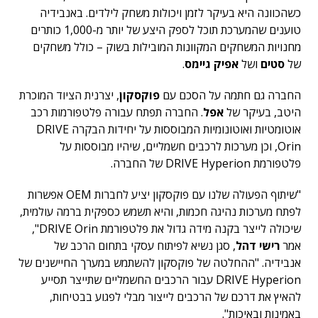
כשהכוונה היא בעיקר לזמן ויכולות משחק לילדים. באנבידיה
טוענים שהמערכת תוכל לספק היצע של יותר מ-1,000 כותרים
מחנויות המשחקים המקוונות המובילות בשוק – כולל משחקים
של
סטים
ושל
אפיק גיימס
.
החברה גם חתמה על הסכם עם
פוקסקון
, יצרנית הציוד המוכרת
היטב, בעיקר של
אפל
. החברה תפתח עבורה פלטפורמות רכב
אוטומטיות ואוטונומיות המבוססות על יחידות הבקרה DRIVE
Orin, וכן מערכות לרכבים חשמליים, שיהיו מבוססות על
פלטפורמת DRIVE Hyperion של החברה.
"שיתוף הפעולה שלנו עם פוקסקון יציע לחברות OEM אפשרות
לפתח מערכות נהיגה חכמות, והיא תשמש כספקית ברמה עולמית,
שיכולה לייצר בקנה מידה גדול את פלטפורמת DRIVE Orin",
אמר
רישי דהל
, סגן נשיא לפיתוח עסקי בתחום הרכב של
אנבידיה. "ההחלטה של פוקסקון להשתמש במערך החיישנים של
DRIVE Hyperion עבור הרכבים החשמליים שתייצר תסייע
להאיץ את דרכם של הרכבים לייצור מבלי לפגוע בבטיחות,
באמינות ובאיכות".