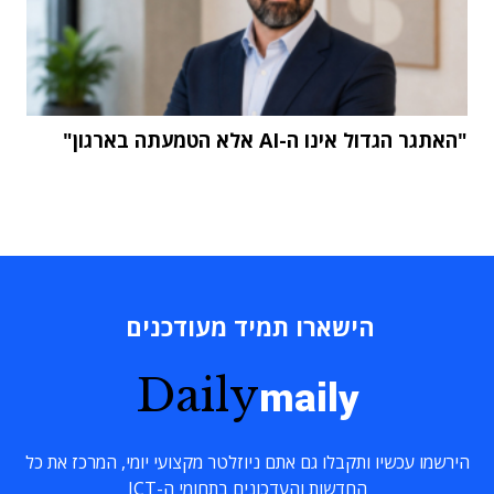
"האתגר הגדול אינו ה-AI אלא הטמעתה בארגון"
הישארו תמיד מעודכנים
Daily
maily
הירשמו עכשיו ותקבלו גם אתם ניוזלטר מקצועי יומי, המרכז את כל
החדשות והעדכונים בתחומי ה-ICT