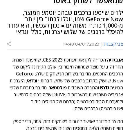
שמאפשר לשחק באוטו
ילדים שייסעו ברכבים שבהם יוטמע המוצר,
GeForce Now שמו, יוכלו לבחור בין יותר
מ-1,000 כותרי משחקים ● נכון לעכשיו, הוא עתיד
להיכלל ברכבים של שלוש יצרניות, כולל יונדאי
צבי קצבורג
04/01/2023 14:49
אנבידיה
הכריזה לקראת תערוכת CES 2023, שתיפתח רשמית
מחר (ה'), על מוצר שמהווה חיבור בין עולם הגיימינג ליקום של
הרכבים החכמים. מדובר בשירות המשחקים שלה, GeForce
Now, שיושק בקרוב ברכבים של שלוש חברות:
יונדאי
, היצרנית
הסינית
BYD
והחברה השבדית
פולסטאר
. מדובר בחברות שלפי
אנבידיה משתמשות במערכות ה-DRIVE שלה כבסיס למחשוב
ולמערכות הבידורפורמציה (הלחם של המילים בידור
ואינפורמציה) ברכבים שלהן.
המוצר המדובר יאפשר להזרים משחקים בזמן אמת, כדי לספק
חוויית משחק מלאה במסכים השונים שמשולבים ברכב,