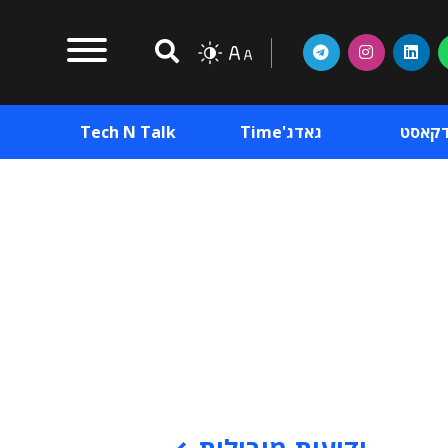
דקאסט
גאדג'Time
Tech N Talk
וכן פרסומי
תוכן פרסומי
וכן פרסומי