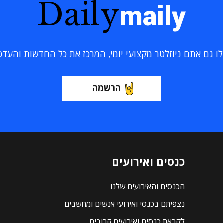
Daily
maily
 גם אתם ניוזלטר מקצועי יומי, המרכז את כל החדשות והעדכוני
הרשמה
כנסים ואירועים
הכנסים והאירועים שלנו
נצפיתם בכנסי ואירועי אנשים ומחשבים
לקראת כנסים ואירועים קרובים