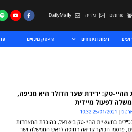
פורומים
גלריה
DailyMaily
ועים
דעות וניתוחים
היי-טק מינויים
פו
ההיי-טק: ירידת שער הדולר היא מגיפה,
משלה לפעול מיידית
ת
ורטס
25/01/2021 10:32
ת
נכ"לים בתעשיית ההיי-טק בישראל, בהובלת התאחדות
ם, פרסמו הבוקר קריאה דחופה לראש הממשלה ושר