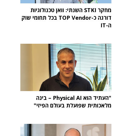
מחקר STKI השנתי: וואן טכנולוגיות
דורגה כ-TOP Vendor בכל תחומי שוק
ה-IT
"העתיד הוא Physical AI – בינה
מלאכותית שפועלת בעולם הפיזי"