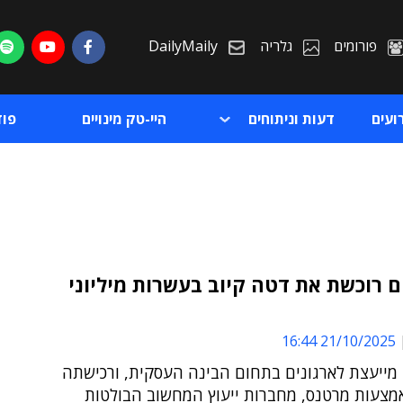
פורומים
גלריה
DailyMaily
ועים
דעות וניתוחים
היי-טק מינויים
פו
 רוכשת את דטה קיוב בעשרות מיליוני
ת
21/10/2025 16:44
ת
 מייעצת לארגונים בתחום הבינה העסקית, ורכישתה
מצעות מרטנס, מחברות ייעוץ המחשוב הבולטות