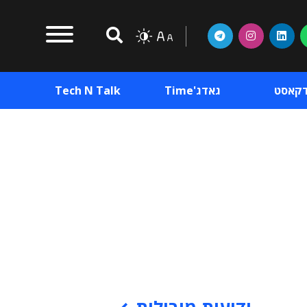
דקאסט
גאדג'Time
Tech N Talk
וכן פרסומי
תוכן פרסומי
וכן פרסומי