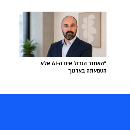
"האתגר הגדול אינו ה-AI אלא
הטמעתה בארגון"