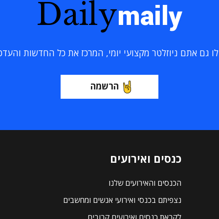
Daily
maily
 גם אתם ניוזלטר מקצועי יומי, המרכז את כל החדשות והעדכוני
הרשמה
כנסים ואירועים
הכנסים והאירועים שלנו
נצפיתם בכנסי ואירועי אנשים ומחשבים
לקראת כנסים ואירועים קרובים